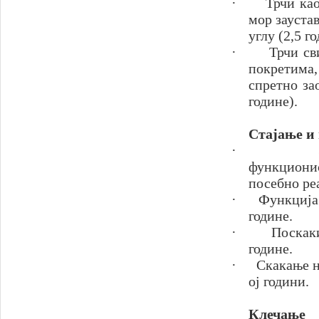
·
Трчи као
мор зауста
углу (2,5 го
·
Трчи св
покретима
спретно за
године).
Стајање и 
·
функционис
посебно ре
·
Функција 
године.
·
Поскаки
године.
·
Скакање н
ој години.
Клечање