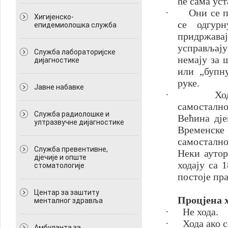
ће сама уст
·
Они се п
Хигијенско-
се одгур
епидемиолошка служба
придржава
усправљају
Служба лабораторијске
немају за 
дијагностике
или „бупн
руке.
Јавне набавке
·
Хо
самосталн
Служба радиолошке и
Већина дје
ултразвучне дијагностике
Временск
самостално
Служба превентивне,
Неки аутор
дјечије и опште
ходају са 
стоматологије
постоје пр
Центар за заштиту
Процјена 
менталног здравља
·
Не хода.
·
Хода ако с
Амбуланта за