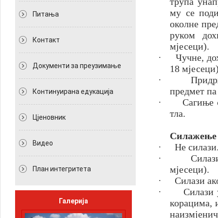
трупа унап
му се поди
Питања
околне пре
руком дох
Контакт
мјесеци).
·
Чучне, до
Документи за преузимање
18 мјесеци)
·
Придр
предмет па 
Континуирана едукација
·
Сагиње 
тла.
Цјеновник
Силажење 
Видео
·
Не силази
·
Силаз
мјесеци).
План интегритета
·
Силази ако
·
Силази 
Галерија
корацима, 
наизмјенич