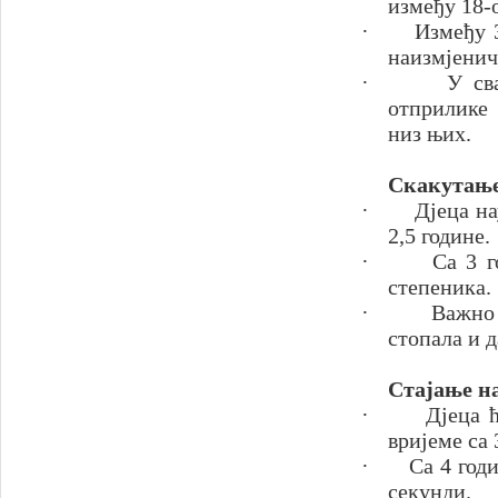
између 18-о
·
Између 3
наизмјенич
·
У св
отприлике 
низ њих.
Скакутањ
·
Дјеца на
2,5 године.
·
Са 3 г
степеника.
·
Важно 
стопала и д
Стајање на
·
Дјеца ћ
вријеме са 
·
Са 4 год
секунди.