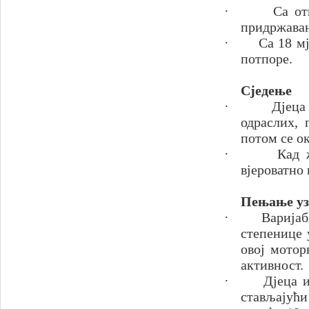
·
Са от
придржава
·
Са 18 м
потпоре.
Сједење
·
Дјеца
одраслих, 
потом се ок
·
Кад 
вјероватно 
Пењање уз
·
Варијаб
степенице 
овој мотор
активност.
·
Дјеца 
стављајући