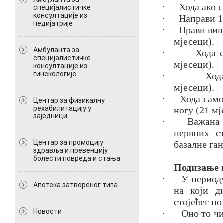
·
Хода ако с
специјалистичке
консултације из
·
Направи 1
педијатрије
·
Прави виш
мјесеци).
Амбуланта за
·
Хода 
специјалистичке
мјесеци).
консултације из
гинекологије
·
Ход
мјесеци).
·
Хода само
Центар за физикалну
рехабилитацију у
ногу (21 мј
заједници
·
Важана 
нервних с
Центар за промоцију
базалне га
здравља и превенцију
болести повреда и стања
Подизање п
·
У период
Апотека затвореног типа
на који д
стојећег по
Новости
·
Оно то ч