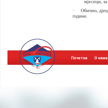
мјесеци, за
·
Обично, дјец
године.
Почетна
О нама