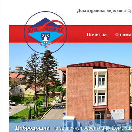
Дом здравља Бијељина
, С
Почетна
О нама
Добродошли
на званичну презентацију Дома зд