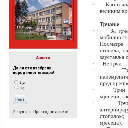
·
Као и хо
великим вр
Трчање
·
За трч
мобилност
Посматра 
стопала, н
зауставља с
Анкета
·
Не трчи
Да ли сте изабрали
·
Тр
породичног љекара!
наизмјенич
пред препре
Да
Не
·
Трчи 
мјесеци, за
·
Трч
алтернирај
Резултат
|
Претходне анкете
стопалом;
мјесеца).