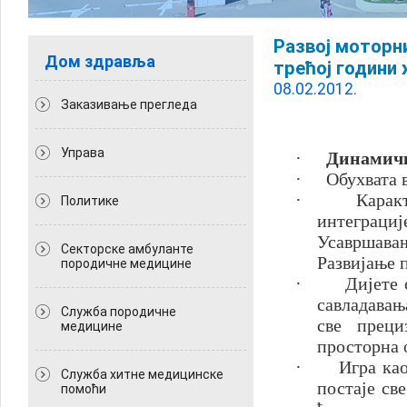
Развој моторни
Дом здравља
трећој години
08.02.2012.
Заказивање прегледа
Управа
·
Динамичк
·
Обухвата в
·
Карак
Политикe
интеграциј
Усавршава
Секторске амбуланте
Развијање 
породичне медицине
·
Дијете 
савладавањ
Служба породичне
све преци
медицине
просторна 
·
Игра ка
Служба хитне медицинске
постаје св
помоћи