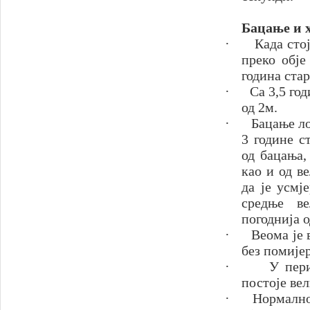
Бацање и 
·
Када сто
преко обје
година стар
·
Са 3,5 го
од 2м.
·
Бацање ло
3 године с
од бацања,
као и од в
да је усмј
средње ве
погоднија о
·
Веома је 
без помије
·
У пери
постоје ве
·
Нормално 