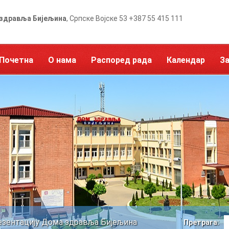
здравља Бијељина
, Српске Војске 53 +387 55 415 111
Почетна
О нама
Распоред рада
Календар
З
езентацију Дома здравља Бијељина
Претрага: