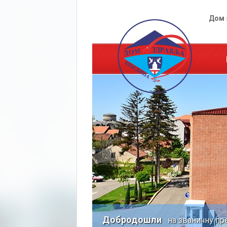
Дом 
Добродошли
на званичну пр