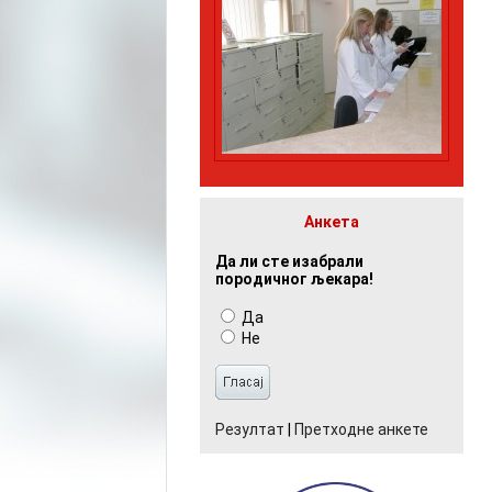
Анкета
Да ли сте изабрали
породичног љекара!
Да
Не
Резултат
|
Претходне анкете