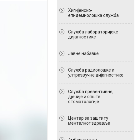
Хигијенско-
епидемиолошка служба
Служба лабораторијске
дијагностике
Јавне набавке
Служба радиолошке и
ултразвучне дијагностике
Служба превентивне,
дјечије и опште
стоматологије
Центар за заштиту
менталног здравља
Амбуланта за