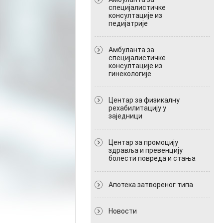
специјалистичке
консултације из
педијатрије
Амбуланта за
специјалистичке
консултације из
гинекологије
Центар за физикалну
рехабилитацију у
заједници
Центар за промоцију
здравља и превенцију
болести повреда и стања
Апотека затвореног типа
Новости