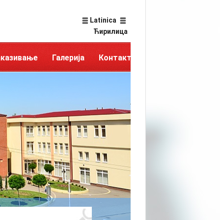
Latinica
Ћирилица
аказивање
Галерија
Контакт