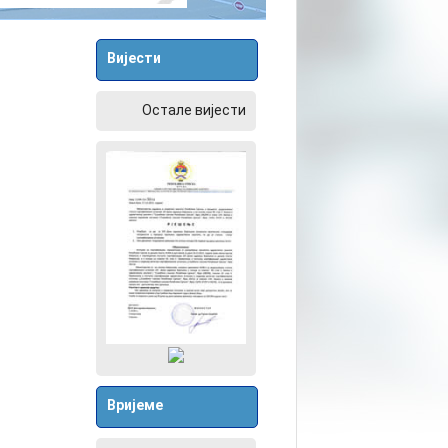
Вијести
Остале вијести
Вријеме