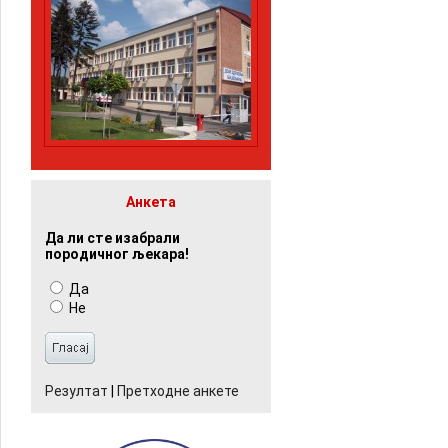
Анкета
Да ли сте изабрали
породичног љекара!
Да
Не
Резултат
|
Претходне анкете