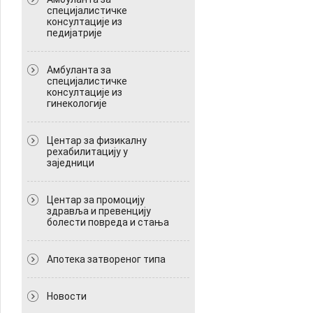
специјалистичке
консултације из
педијатрије
Амбуланта за
специјалистичке
консултације из
гинекологије
Центар за физикалну
рехабилитацију у
заједници
Центар за промоцију
здравља и превенцију
болести повреда и стања
Апотека затвореног типа
Новости