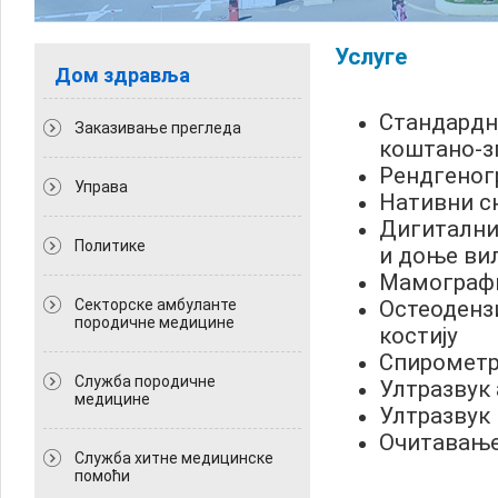
Услуге
Дом здравља
Стандардн
Заказивање прегледа
коштано-з
Рендгеногр
Управа
Нативни с
Дигитални
Политикe
и доње ви
Мамограф
Секторске амбуланте
Остеодензи
породичне медицине
костију
Спирометр
Служба породичне
Ултразвук
медицине
Ултразвук
Очитавање
Служба хитне медицинске
помоћи