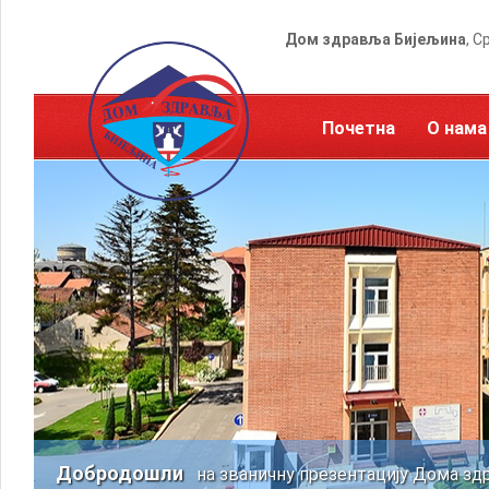
Дом здравља Бијељина
, С
Почетна
О нама
Добродошли
на званичну презентацију Дома зд