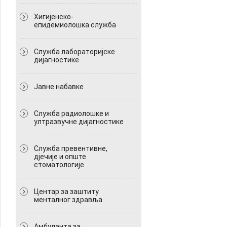
Хигијенско-
епидемиолошка служба
Служба лабораторијске
дијагностике
Јавне набавке
Служба радиолошке и
ултразвучне дијагностике
Служба превентивне,
дјечије и опште
стоматологије
Центар за заштиту
менталног здравља
Амбуланта за