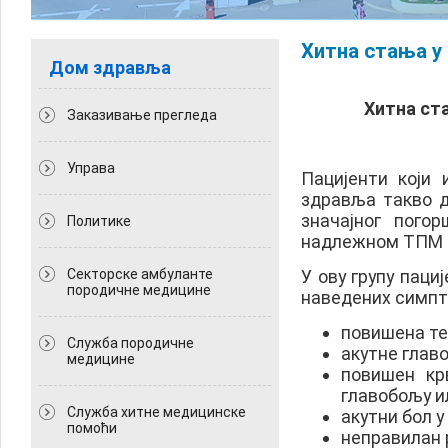
Хитна стања у
Дом здравља
Хитна ст
Заказивање прегледа
Управа
Пацијенти који
здравља такво д
значајног пого
Политикe
надлежном ТПМ (т
Секторске амбуланте
У ову групу пациј
породичне медицине
наведених симпт
повишена те
Служба породичне
акутне глав
медицине
повишен кр
главобољу и
Служба хитне медицинске
акутни бол у
помоћи
неправилан 