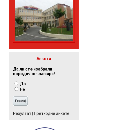
Анкета
Да ли сте изабрали
породичног љекара!
Да
Не
Резултат
|
Претходне анкете