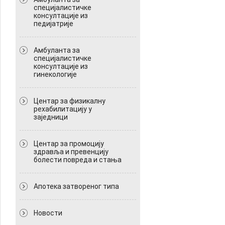
специјалистичке
консултације из
педијатрије
Амбуланта за
специјалистичке
консултације из
гинекологије
Центар за физикалну
рехабилитацију у
заједници
Центар за промоцију
здравља и превенцију
болести повреда и стања
Апотека затвореног типа
Новости