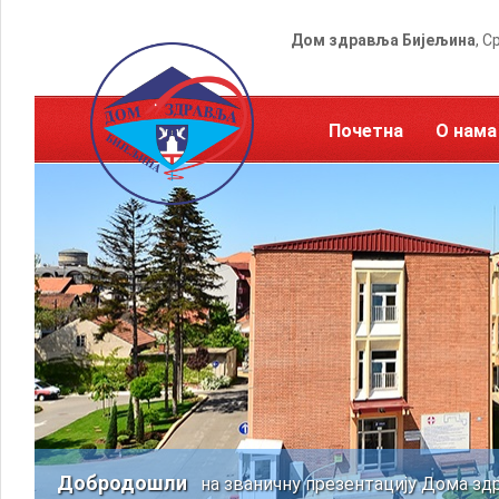
Дом здравља Бијељина
, С
Почетна
О нама
Добродошли
на званичну презентацију Дома зд