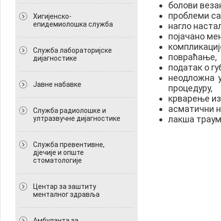
болови веза
проблеми са
Хигијенско-
епидемиолошка служба
нагло настал
појачано ме
компликације
Служба лабораторијске
повраћање,
дијагностике
податак о гу
неодложна у
Јавне набавке
процедуру,
крварење из
асматични н
Служба радиолошке и
лакша траум
ултразвучне дијагностике
Служба превентивне,
дјечије и опште
стоматологије
Центар за заштиту
менталног здравља
Амбуланта за