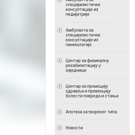
специјалистичке
консултације из
педијатрије
Амбуланта за
специјалистичке
консултације из
гинекологије
Центар за физикалну
рехабилитацију у
заједници
Центар за промоцију
здравља и превенцију
болести повреда и стања
Апотека затвореног типа
Новости