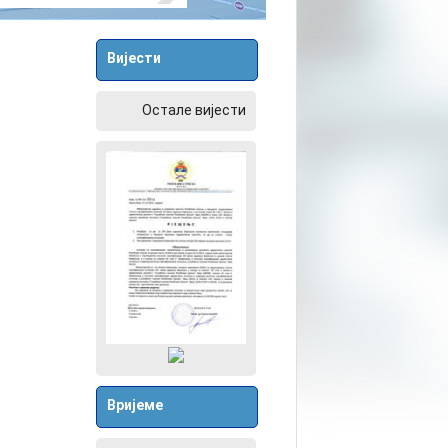
Вијести
Остале вијести
Вријеме