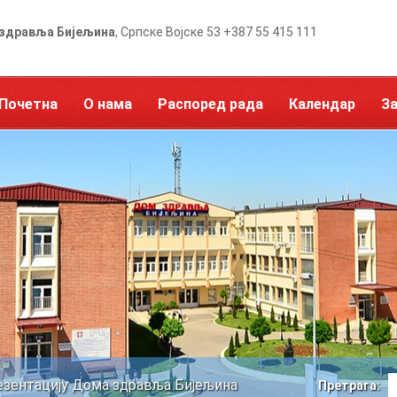
здравља Бијељина
, Српске Војске 53 +387 55 415 111
Почетна
О нама
Распоред рада
Календар
З
езентацију Дома здравља Бијељина
Претрага: