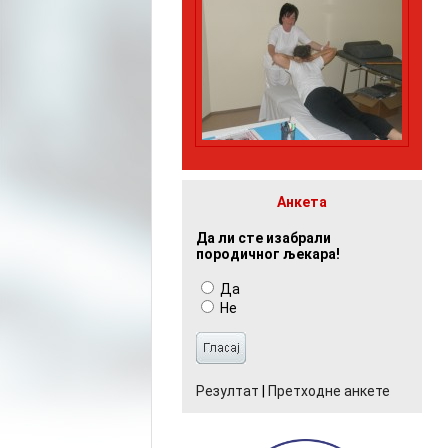
Анкета
Да ли сте изабрали
породичног љекара!
Да
Не
Резултат
|
Претходне анкете