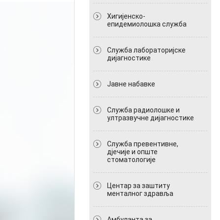
Хигијенско-
епидемиолошка служба
Служба лабораторијске
дијагностике
Јавне набавке
Служба радиолошке и
ултразвучне дијагностике
Служба превентивне,
дјечије и опште
стоматологије
Центар за заштиту
менталног здравља
Амбуланта за