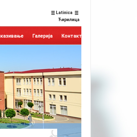
Latinica
Ћирилица
аказивање
Галерија
Контакт