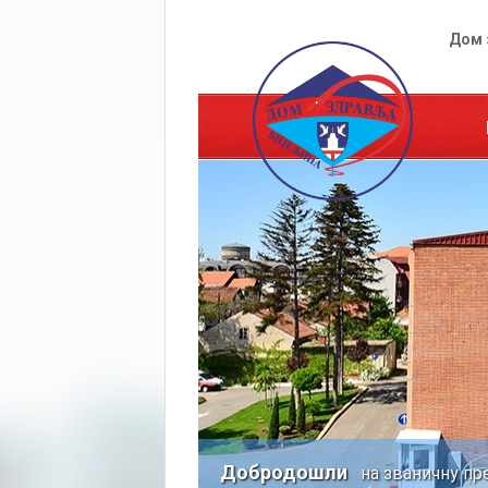
Дом 
Добродошли
на званичну пр