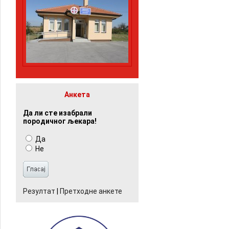
Анкета
Да ли сте изабрали
породичног љекара!
Да
Не
Резултат
|
Претходне анкете