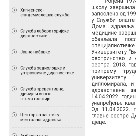
Рођена 1978. 
школу завршила
Хигијенско-
запослена од 199
епидемиолошка служба
у Служби опште
Дома здравља 
Служба лабораторијске
медицине завршил
дијагностике
обављала пос
специјалистич
Универзитету “Б
Јавне набавке
сестринство и 
сестра. 2018. г
Служба радиолошке и
припрему тру
ултразвучне дијагностике
универзитету 
дипломирала, и
Служба превентивне,
здравствене з
дјечије и опште
14.04.2022. год
стоматологије
унапређење квал
Од 11.04.2022.
Центар за заштиту
главне сестре Д
менталног здравља
дјеце.
Амбуланта за