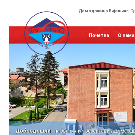
Дом здравља Бијељина
, С
Почетна
О нама
Добродошли
на званичну презентацију Дома зд