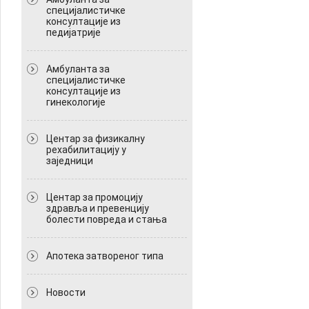
специјалистичке
консултације из
педијатрије
Амбуланта за
специјалистичке
консултације из
гинекологије
Центар за физикалну
рехабилитацију у
заједници
Центар за промоцију
здравља и превенцију
болести повреда и стања
Апотека затвореног типа
Новости