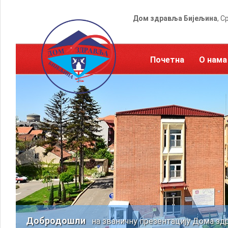
Дом здравља Бијељина
, С
Почетна
О нама
Добродошли
на званичну презентацију Дома зд