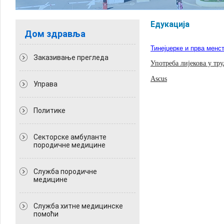
Едукација
Дом здравља
Тинејџерке и прва менс
Заказивање прегледа
Употреба лијекова у тр
Ascus
Управа
Политикe
Секторске амбуланте
породичне медицине
Служба породичне
медицине
Служба хитне медицинске
помоћи