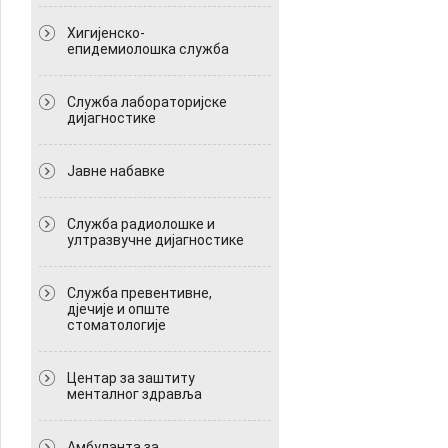
Хигијенско-
епидемиолошка служба
Служба лабораторијске
дијагностике
Јавне набавке
Служба радиолошке и
ултразвучне дијагностике
Служба превентивне,
дјечије и опште
стоматологије
Центар за заштиту
менталног здравља
Амбуланта за