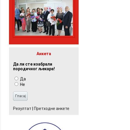
Анкета
Да ли сте изабрали
породичног љекара!
Да
Не
Резултат
|
Претходне анкете