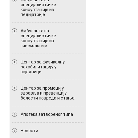
специјалистичке
консултације из
педијатрије
Амбуланта за
специјалистичке
консултације из
гинекологије
Центар за физикалну
рехабилитацију у
заједници
Центар за промоцију
здравља и превенцију
болести повреда и стања
Апотека затвореног типа
Новости