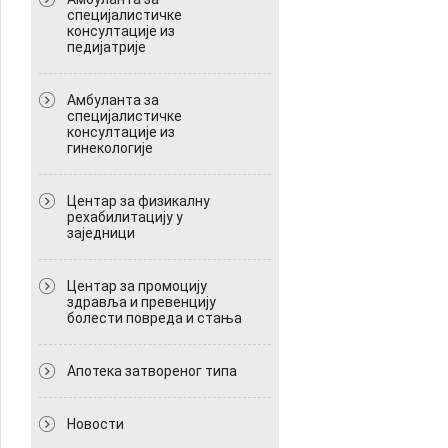
специјалистичке
консултације из
педијатрије
Амбуланта за
специјалистичке
консултације из
гинекологије
Центар за физикалну
рехабилитацију у
заједници
Центар за промоцију
здравља и превенцију
болести повреда и стања
Апотека затвореног типа
Новости