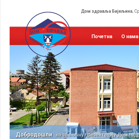
Дом здравља Бијељина
, С
Почетна
О нама
Добродошли
на званичну презентацију Дома зд