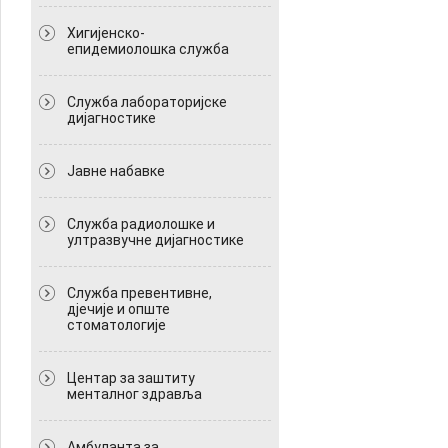
Хигијенско-
епидемиолошка служба
Служба лабораторијске
дијагностике
Јавне набавке
Служба радиолошке и
ултразвучне дијагностике
Служба превентивне,
дјечије и опште
стоматологије
Центар за заштиту
менталног здравља
Амбуланта за