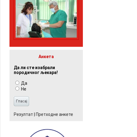
Анкета
Да ли сте изабрали
породичног љекара!
Да
Не
Резултат
|
Претходне анкете