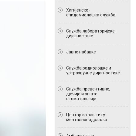
Хигијенско-
епидемиолошка служба
Служба лабораторијске
дијагностике
Јавне набавке
Служба радиолошке и
ултразвучне дијагностике
Служба превентивне,
дјечије и опште
стоматологије
Центар за заштиту
менталног здравља
Амбуланта за