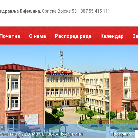
здравља Бијељина
, Српске Војске 53 +387 55 415 111
Почетна
О нама
Распоред рада
Календар
З
езентацију Дома здравља Бијељина
Претрага: