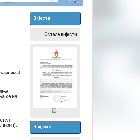
Вијести
Остале вијести
чајевима!
љање
ља се на
цетил-
пирин).
Вријеме