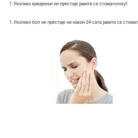
Уколико крварење не престаје јавити се стоматологу!
Уколико бол не престаје ни након 24 сата јавити се стомат