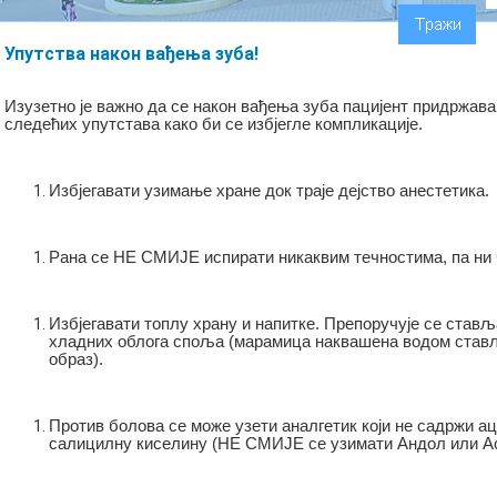
Упутства након вађења зуба!
Изузетно је важно да се након вађења зуба пацијент придржава
следећих упутстава како би се избјегле компликације.
Избјегавати узимање хране док траје дејство анестетика.
Рана се НЕ СМИЈЕ испирати никаквим течностима, па ни 
Избјегавати топлу храну и напитке. Препоручује се став
хладних облога споља (марамица наквашена водом став
образ).
Против болова се може узети аналгетик који не садржи а
салицилну киселину (НЕ СМИЈЕ се узимати Андол или Ас