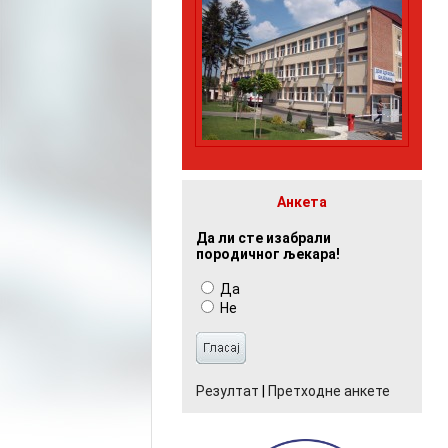
Анкета
Да ли сте изабрали
породичног љекара!
Да
Не
Резултат
|
Претходне анкете