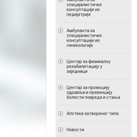
специјалистичке
консултације из
педијатрије
Амбуланта за
специјалистичке
консултације из
гинекологије
Центар за физикалну
рехабилитацију у
заједници
Центар за промоцију
здравља и превенцију
болести повреда и стања
Апотека затвореног типа
Новости