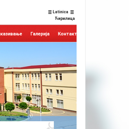
Latinica
Ћирилица
аказивање
Галерија
Контакт