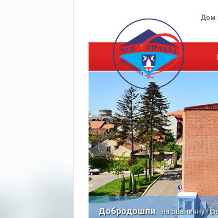
Дом 
Добродошли
на званичну пр