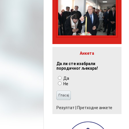
Анкета
Да ли сте изабрали
породичног љекара!
Да
Не
Резултат
|
Претходне анкете