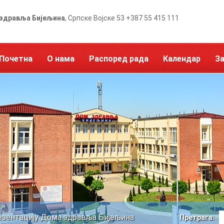
здравља Бијељина
, Српске Војске 53 +387 55 415 111
Почетна
О нама
Распоред рада
Календар
З
езентацију Дома здравља Бијељина
Претрага: