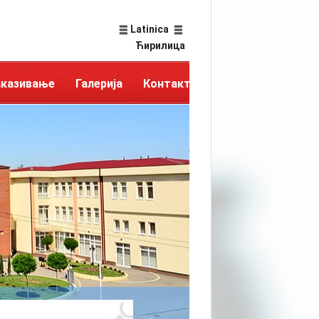
Latinica
Ћирилица
аказивање
Галерија
Контакт