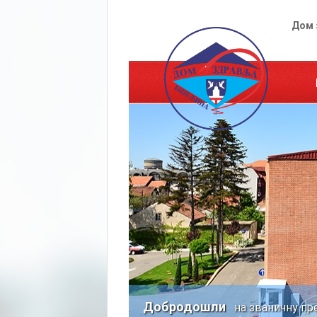
Дом 
Добродошли
на званичну пр