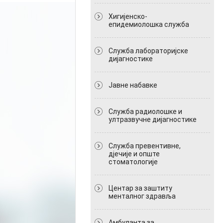
Хигијенско-
епидемиолошка служба
Служба лабораторијске
дијагностике
Јавне набавке
Служба радиолошке и
ултразвучне дијагностике
Служба превентивне,
дјечије и опште
стоматологије
Центар за заштиту
менталног здравља
Амбуланта за