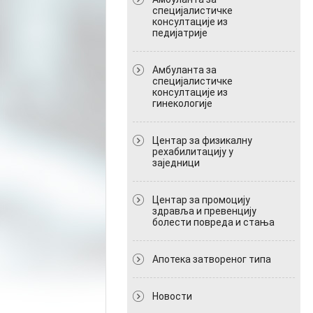
специјалистичке
консултације из
педијатрије
Амбуланта за
специјалистичке
консултације из
гинекологије
Центар за физикалну
рехабилитацију у
заједници
Центар за промоцију
здравља и превенцију
болести повреда и стања
Апотека затвореног типа
Новости