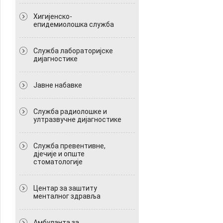
Хигијенско-
епидемиолошка служба
Служба лабораторијске
дијагностике
Јавне набавке
Служба радиолошке и
ултразвучне дијагностике
Служба превентивне,
дјечије и опште
стоматологије
Центар за заштиту
менталног здравља
Амбуланта за