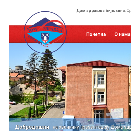
Дом здравља Бијељина
, С
Почетна
О нама
Добродошли
на званичну презентацију Дома зд