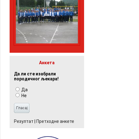
Анкета
Да ли сте изабрали
породичног љекара!
Да
Не
Резултат
|
Претходне анкете