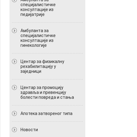
специјалистичке
консултације из
педијатрије
Амбуланта за
специјалистичке
консултације из
гинекологије
Центар за физикалну
рехабилитацију у
заједници
Центар за промоцију
здравља и превенцију
болести повреда и стања
Апотека затвореног типа
Новости