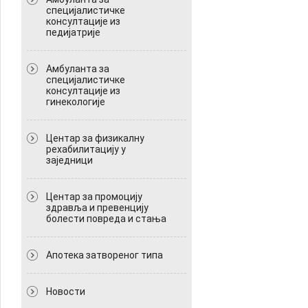
специјалистичке
консултације из
педијатрије
Амбуланта за
специјалистичке
консултације из
гинекологије
Центар за физикалну
рехабилитацију у
заједници
Центар за промоцију
здравља и превенцију
болести повреда и стања
Апотека затвореног типа
Новости