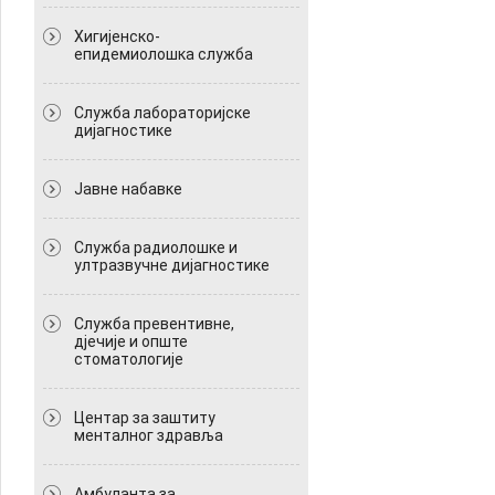
Хигијенско-
епидемиолошка служба
Служба лабораторијске
дијагностике
Јавне набавке
Служба радиолошке и
ултразвучне дијагностике
Служба превентивне,
дјечије и опште
стоматологије
Центар за заштиту
менталног здравља
Амбуланта за