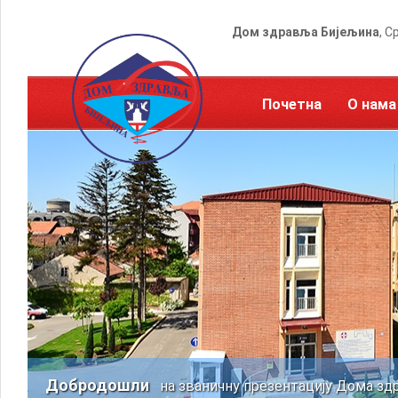
Дом здравља Бијељина
, С
Почетна
О нама
Добродошли
на званичну презентацију Дома зд