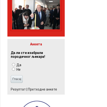
Анкета
Да ли сте изабрали
породичног љекара!
Да
Не
Резултат
|
Претходне анкете