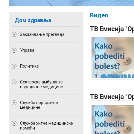
Видео
Дом здравља
ТВ Емисија "Ор
Заказивање прегледа
Управа
Политикe
Секторске амбуланте
породичне медицине
ТВ Емисија "Ор
Служба породичне
медицине
Служба хитне медицинске
помоћи