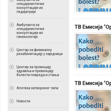
специјалистичке
консултације из
педијатрије
Амбуланта за
ТВ Емисија "Ор
специјалистичке
консултације из
гинекологије
Центар за физикалну
рехабилитацију у заједници
Центар за промоцију
здравља и превенцију
болести повреда и стања
ТВ Емисија "Ор
Апотека затвореног типа
Новости