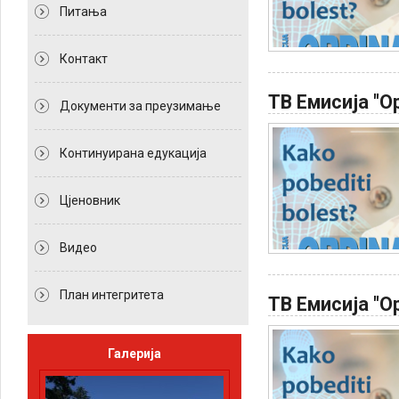
Питања
Контакт
ТВ Емисија "Ор
Документи за преузимање
Континуирана едукација
Цјеновник
Видео
План интегритета
ТВ Емисија "Ор
Галерија