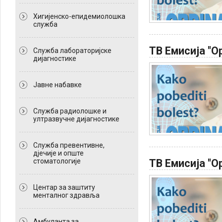
Хигијенско-епидемиолошка
служба
ТВ Емисија "Ор
Служба лабораторијске
дијагностике
Јавне набавке
Служба радиолошке и
ултразвучне дијагностике
Служба превентивне,
дјечије и опште
стоматологије
ТВ Емисија "Ор
Центар за заштиту
менталног здравља
Амбуланта за