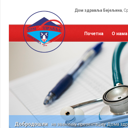
Дом здравља Бијељина
, С
Почетна
О нама
Добродошли
на званичну презентацију Дома зд