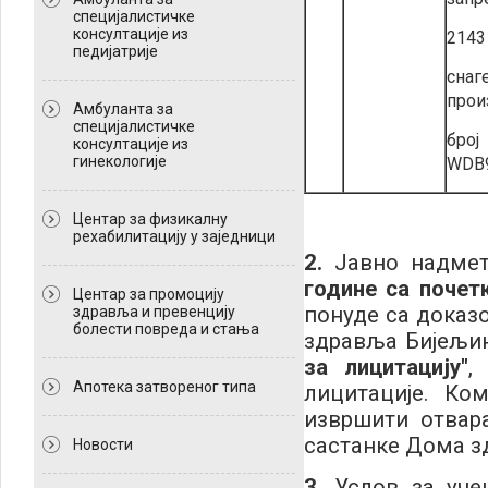
специјалистичке
консултације из
2143
педијатрије
сна
прои
Амбуланта за
специјалистичке
б
консултације из
гинекологије
WDB9
Центар за физикалну
рехабилитацију у заједници
2.
Јавно надмета
године са почет
Центар за промоцију
понуде са доказ
здравља и превенцију
болести повреда и стања
здравља Бијељи
за лицитацију"
,
Апотека затвореног типа
лицитације. Ко
извршити отвара
састанке Дома з
Новости
3
. Услов за уч