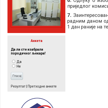
6.
Одлуку о избо
приједлог комиси
7.
Заинтересован
радним даном од 
1 дан раније на т
Анкета
Да ли сте изабрали
породичног љекара!
Да
Не
Резултат
|
Претходне анкете