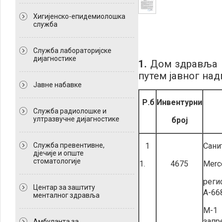
Хигијенско-епидемиолошка
служба
Служба лабораторијске
дијагностике
1.
Дом здравља 
путем јавног над
Јавне набавке
Р.б
Инвентурни
Служба радиолошке и
ултразвучне дијагностике
број
Служба превентивне,
1
Сани
дјечије и опште
стоматологије
1.
4675
Merc
реги
Центар за заштиту
А-66
менталног здравља
М-1
запр
Амбуланта за