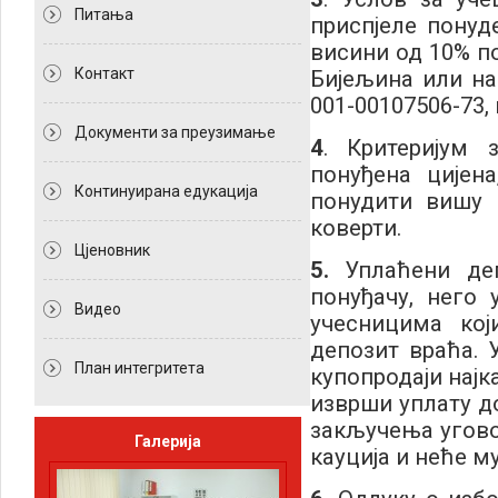
Питања
приспјеле понуд
висини од 10% п
Контакт
Бијељина или на
001-00107506-73, 
Документи за преузимање
4
. Критеријум 
понуђена цијен
Континуирана едукација
понудити вишу ц
коверти.
Цјеновник
5.
Уплаћени де
понуђачу, него 
Видео
учесницима кој
депозит враћа. 
План интегритета
купопродаји најк
изврши уплату до
закључења угово
Галерија
кауција и неће му