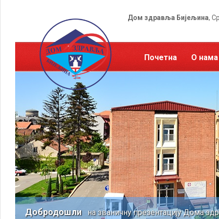
Дом здравља Бијељина
, С
Почетна
О нама
Добродошли
на званичну презентацију Дома зд