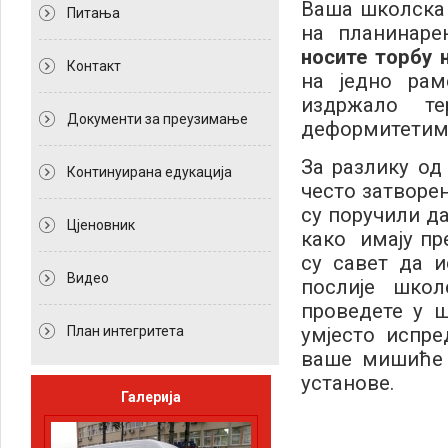
Ваша школска 
Питања
на планинаре
носите торбу 
Контакт
на једно рам
издржало т
Документи за преузимање
деформитетима
За разлику од
Континуирана едукација
често затворе
су поручили да
Цјеновник
како имају пр
су савет да 
Видео
послије школ
проведете у 
План интегритета
умјесто испре
ваше мишиће 
установе.
Галерија