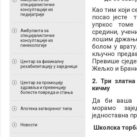
специјалистичке
Као тим који с
консултације из
педијатрије
посао јесте 
упркос томе
средини, учен
Амбуланта за
специјалистичке
лошим држањем
консултације из
болом у врату.
гинекологије
кључно предав
Превише сједе
Центар за физикалну
рехабилитацију у заједници
Жељко и Брани
2. Три златна
Центар за промоцију
кичму
здравља и превенцију
болести повреда и стања
Да би ваша к
морамо зај
Апотека затвореног типа
једноставна пр
Новости
Школска торба