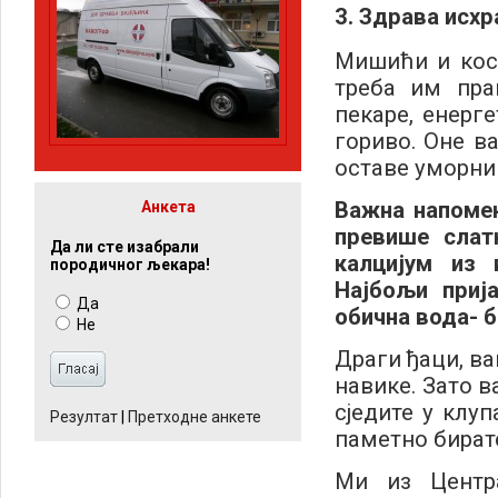
3. Здрава исхр
Мишићи и кост
треба им пра
пекаре, енерг
гориво. Оне ва
оставе уморни
Важна напомен
Анкета
превише слат
Да ли сте изабрали
калцијум из 
породичног љекара!
Најбољи приј
Да
обична вода-
б
Не
Драги ђаци, ва
навике. Зато в
сједите у клу
Резултат
|
Претходне анкете
паметно бирате
Ми из Центра