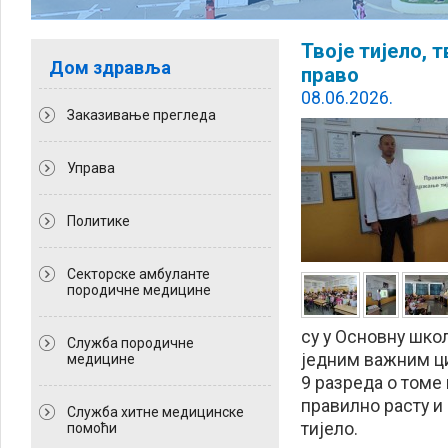
Твоје тијело, 
Дом здравља
право
08.06.2026.
Заказивање прегледа
Управа
Политикe
Секторске амбуланте
породичне медицине
су у Основну шко
Служба породичне
једним важним ци
медицине
9 разреда о томе 
правилно расту и 
Служба хитне медицинске
тијело.
помоћи