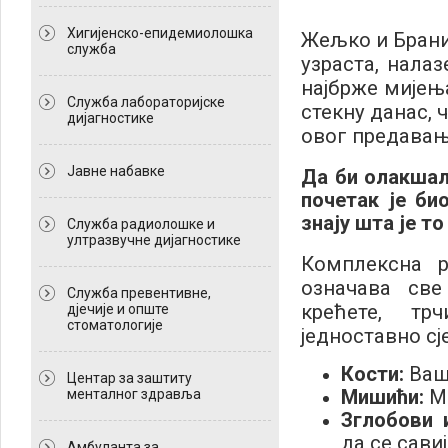
Хигијенско-епидемиолошка
Жељко и Брани
служба
узраста, нала
најбрже мијења
Служба лабораторијске
стекну данас, 
дијагностике
овог предавањ
Јавне набавке
Да би олакшал
почетак је би
знају шта је т
Служба радиолошке и
ултразвучне дијагностике
Комплексна 
означава св
Служба превентивне,
крећете, т
дјечије и опште
стоматологије
једноставно сј
Кости:
Ваш
Центар за заштиту
Мишићи:
Мо
менталног здравља
Зглобови 
да се сави
Амбуланта за