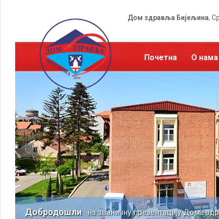
Дом здравља Бијељина
, С
Почетна
О нама
Добродошли
на званичну презентацију Дома зд