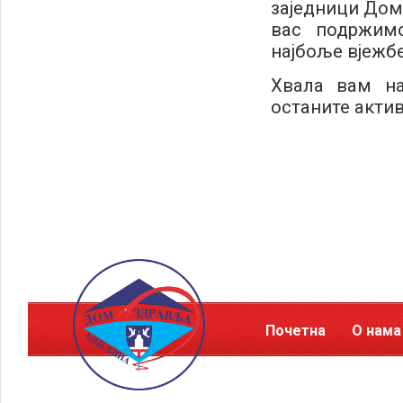
заједници Дом
вас подржимо
најбоље вјежбе
Хвала вам на
останите актив
Почетна
О нама