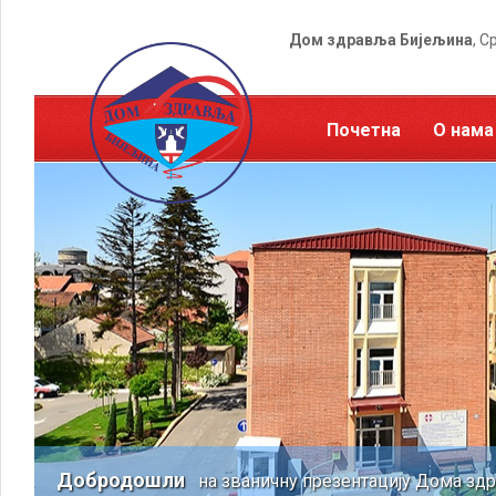
Дом здравља Бијељина
, С
Почетна
О нама
Добродошли
на званичну презентацију Дома зд