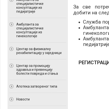
специјалистичке
За све потре
консултације из
педијатрије
добити на след
Служба по
Амбуланта за
Амбуланта 
специјалистичке
консултације из
гинекологи
гинекологије
Амбуланта 
педијатрије
Центар за физикалну
рехабилитацију у заједници
РЕГИСТРАЦИ
Центар за промоцију
здравља и превенцију
болести повреда и стања
Апотека затвореног типа
Новости