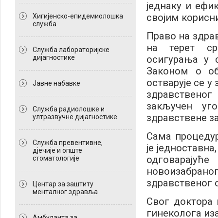
једнаку и ефи
својим корисн
Хигијенско-епидемиолошка
служба
Право на здра
на терет ср
Служба лабораторијске
дијагностике
осигурања у 
Законом о об
остварује се у
Јавне набавке
здравственог
закључен уг
Служба радиолошке и
здравствене з
ултразвучне дијагностике
Сама процедур
Служба превентивне,
је једноставна
дјечије и опште
одговарају
стоматологије
новоизабрано
здравственог 
Центар за заштиту
менталног здравља
Свог доктора 
гинеколога иза
Амбуланта за