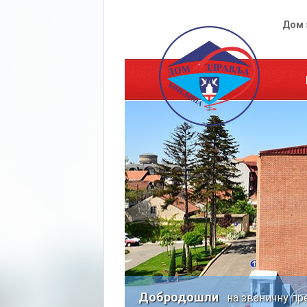
Дом 
Добродошли
на званичну пр