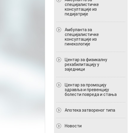
специјалистичке
консултације из
педијатрије
Амбуланта за
специјалистичке
консултације из
гинекологије
Центар за физикалну
рехабилитацију у
заједници
Центар за промоцију
здравља и превенцију
болести повреда и стања
Апотека затвореног типа
Новости