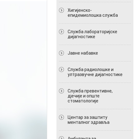
Хигијенско-
епидемиолошка служба
Служба лабораторијске
дијагностике
Јавне набавке
Служба радиолошке и
ултразвучне дијагностике
Служба превентивне,
дјечије и опште
стоматологије
Центар за заштиту
менталног здравља
Амбуланта за