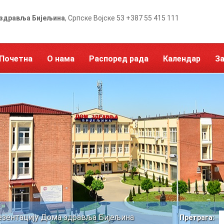
здравља Бијељина
, Српске Војске 53 +387 55 415 111
Почетна
О нама
Распоред рада
Календар
З
езентацију Дома здравља Бијељина
Претрага: