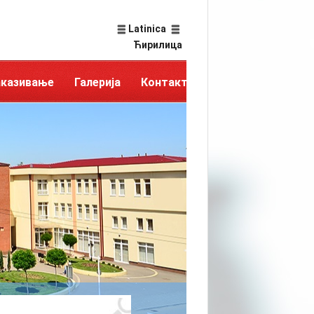
Latinica
Ћирилица
аказивање
Галерија
Контакт