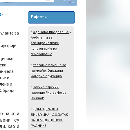
е-
Вијести
•
Одржано предавање у
уланте за
Амбуланти за
специјалистичке
ијатрије
консултације из
гинекологије
цинске
ска
•
Улагање у знање за
најмлађе: Одржана
анијела
интерна едукација
ање и
лене и
•
Научно-стручни
 Обрада
часопис *NurseNexus
Journal*
•
ДОМ ЗДРАВЉА
о на који
БИЈЕЉИНА - ДОДАТАК
вљени су
ЗА НЕМЕДИЦИНСКЕ
ди, као и
РАДНИКЕ