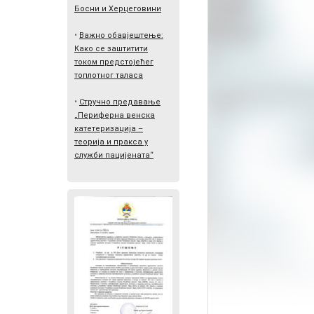
Босни и Херцеговини
•
Важно обавјештење:
Како се заштитити
током предстојећег
топлотног таласа
•
Стручно предавање
„Периферна венска
катетеризација –
теорија и пракса у
служби пацијената“