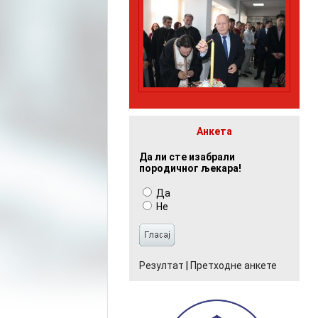
Анкета
Да ли сте изабрали
породичног љекара!
Да
Не
Резултат
|
Претходне анкете