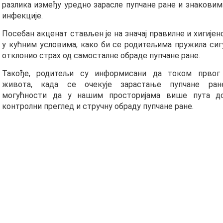
разлика између уредно зарасле пупчане ране и знаковим
инфекције.
Посебан акценат стављен је на значај правилне и хигије
у кућним условима, како би се родитељима пружила сиг
отклонио страх од самосталне обраде пупчане ране.
Такође, родитељи су информисани да током првог 
живота, када се очекује зарастање пупчане ране
могућности да у нашим просторијама више пута до
контролни преглед и стручну обраду пупчане ране.