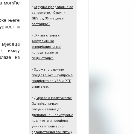
а могуће
•
Стручно предавање за
запослене: „Скрининг
GBS од 36. недеље
нске његе
гестације“
урнсот и
•
„Хитна стања у
Амбуланти за
мјесеца
специјалистичке
, имају
консултације из
лазе на
педијатрије”
•
Одржано стручно
предавање: „Припрема
пацијента за УЗВ и РТГ
снимање,,
•
Дијалог о политикама:
Од заједничког
разумијевања до
дјеловања – осигурање
квалитета и процјена
учинка у примарној
здравственој заштити у