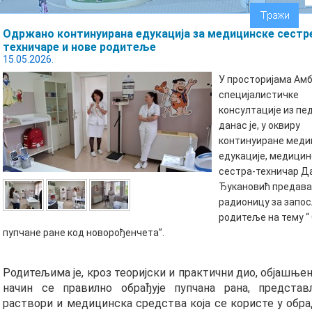
Oдржано континуирана едукација за медицинске сестр
техничаре и нове родитеље
15.05.2026.
У просторијама Амб
специјалистичке
консултације из пед
данас је, у оквиру
континуиране меди
едукације, медицин
сестра-техничар Д
Ђукановић предав
радионицу за запос
родитеље на тему “
пупчане ране код новорођенчета”.
Родитељима је, кроз теоријски и практични дио, објашњен
начин се правилно обрађује пупчана рана, предста
раствори и медицинска средства која се користе у обра