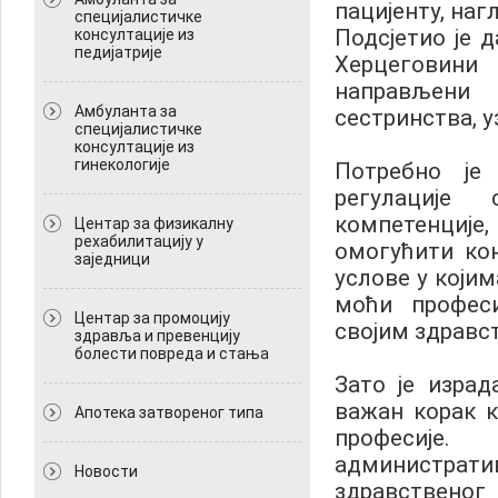
пацијенту, наг
специјалистичке
Подсјетио је 
консултације из
педијатрије
Херцеговини
направљени
Амбуланта за
сестринства, 
специјалистичке
консултације из
гинекологије
Потребно је 
регулације 
компетенциј
Центар за физикалну
рехабилитацију у
омогућити ко
заједници
услове у који
моћи профес
Центар за промоцију
својим здравс
здравља и превенцију
болести повреда и стања
Зато је израд
важан корак 
Апотека затвореног типа
професије
администрати
Новости
здравственог