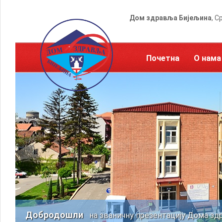
Дом здравља Бијељина
, С
Почетна
О нама
Добродошли
на званичну презентацију Дома зд