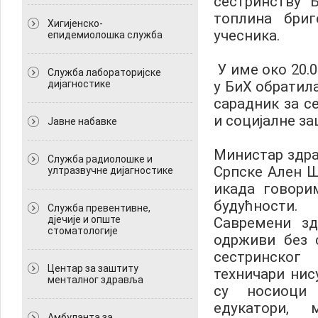
сестринству "
топлина бриг
Хигијенско-
учесника.
епидемиолошка служба
У име око 20.
Служба лабораторијске
дијагностике
у БиХ обратил
сарадник за с
и социјалне з
Јавне набавке
Министар здра
Служба радиолошке и
Српске Ален Ш
ултразвучне дијагностике
икада говори
будућности.
Служба превентивне,
дјечије и опште
Савремени зд
стоматологије
одрживи без 
сестринско
Центар за заштиту
техничари нис
менталног здравља
су носиоци 
едукатори,
Амбуланта за