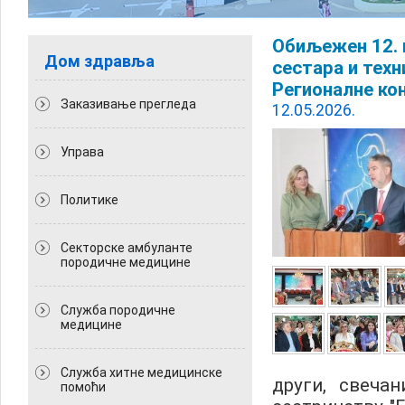
Обиљежен 12. 
Дом здравља
сестара и техн
Регионалне ко
Заказивање прегледа
12.05.2026.
Управа
Политикe
Секторске амбуланте
породичне медицине
Служба породичне
медицине
Служба хитне медицинске
други, свеча
помоћи