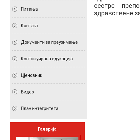
сестре преп
Питања
здравствене з
Контакт
Документи за преузимање
Континуирана едукација
Цјеновник
Видео
План интегритета
Галерија