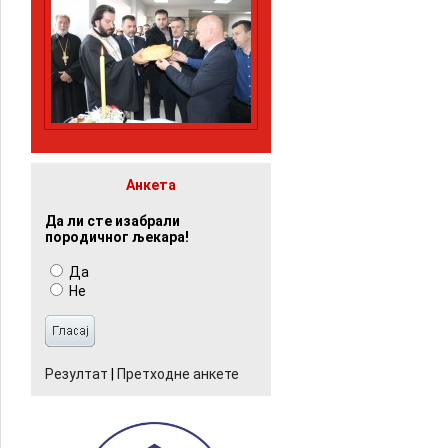
Анкета
Да ли сте изабрали
породичног љекара!
Да
Не
Резултат
|
Претходне анкете