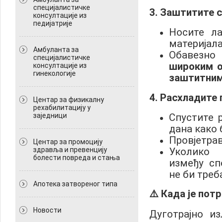
специјалистичке
3. Заштитите 
консултације из
педијатрије
Носите ла
материјала 
Амбуланта за
Обавезно
специјалистичке
широким 
консултације из
гинекологије
заштитним
4. Расхладите 
Центар за физикалну
рехабилитацију у
заједници
Спустите 
дана како 
Провjетрав
Центар за промоцију
здравља и превенцију
Уколико 
болести повреда и стања
између с
не би треб
Апотека затвореног типа
⚠️ Када је пот
Новости
Дуготрајно и