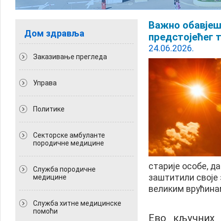
Важно обавјеш
Дом здравља
предстојећег 
24.06.2026.
Заказивање прегледа
Управа
Политикe
Секторске амбуланте
породичне медицине
старије особе, д
Служба породичне
заштитили своје
медицине
великим врућина
Служба хитне медицинске
помоћи
Ево кључних 