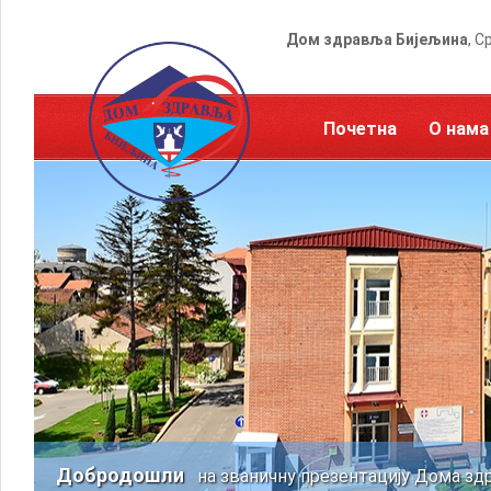
Дом здравља Бијељина
, С
Почетна
О нама
Добродошли
на званичну презентацију Дома зд