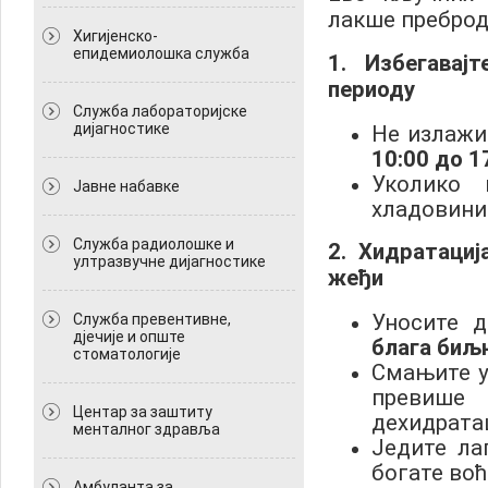
лакше преброд
Хигијенско-
епидемиолошка служба
1. Избегавај
периоду
Служба лабораторијске
дијагностике
Не излажи
10:00 до 1
Уколико 
Јавне набавке
хладовини 
Служба радиолошке и
2. Хидратациј
ултразвучне дијагностике
жеђи
Уносите д
Служба превентивне,
дјечије и опште
блага биљ
стоматологије
Смањите у
превише
Центар за заштиту
дехидратац
менталног здравља
Једите ла
богате воћ
Амбуланта за