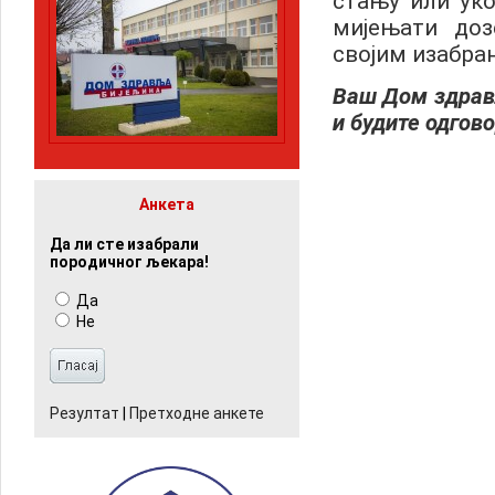
стању или уко
мијењати доз
својим изабра
Ваш Дом здрављ
и будите одгов
Анкета
Да ли сте изабрали
породичног љекара!
Да
Не
Резултат
|
Претходне анкете