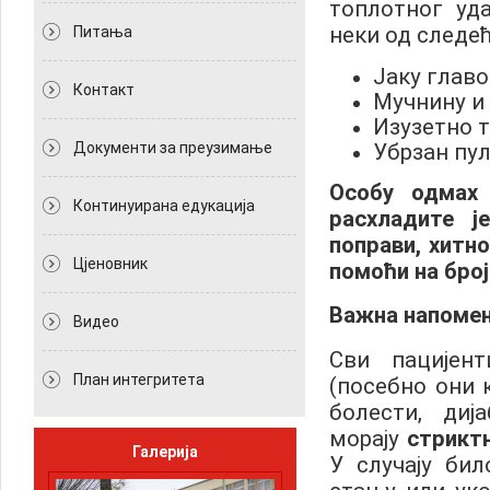
топлотног уд
неки од следе
Питања
Јаку главо
Контакт
Мучнину и
Изузетно т
Убрзан пул
Документи за преузимање
Особу одма
Континуирана едукација
расхладите 
поправи, хитн
Цјеновник
помоћи на број
Важна напомен
Видео
Сви пацијент
План интегритета
(посебно они 
болести, диј
морају
стрикт
Галерија
У случају би