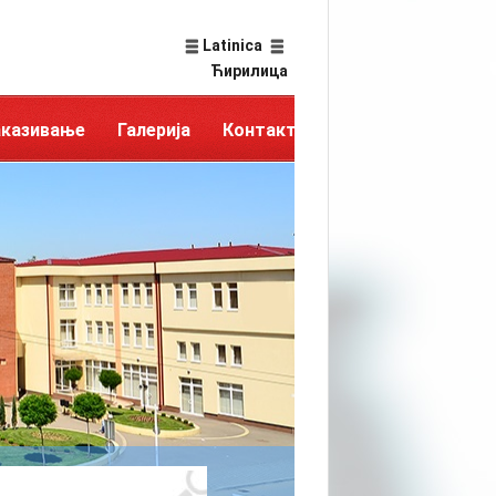
Latinica
Ћирилица
аказивање
Галерија
Контакт