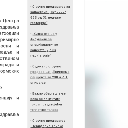
•
Стручно предавање за
запослене: „Скрининг
GBS од 36. недеље
к Центра
гестације“
 здравља
етходили
•
„Хитна стања у
примарне
Амбуланти за
специјалистичке
Босни и
консултације из
равља и
педијатрије”
вственом
изради и
•
Одржано стручно
ормских
предавање: „Припрема
пацијента за УЗВ и РТГ
снимање,,
е
•
Важно обавјештење:
нцију и
Како се заштитити
током предстојећег
топлотног таласа
 здравља
•
Стручно предавање
„Периферна венска