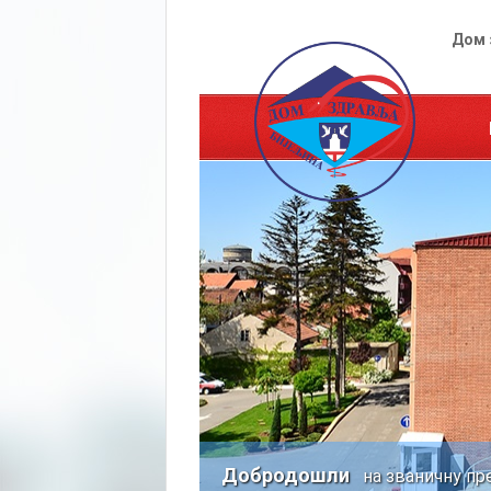
Дом 
Добродошли
на званичну пр