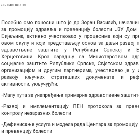
активности.
Посебно смо поносни што је др Зоран Василић, начелни
за промоцију здравља и превенцију болести ЈЗУ Дом
Бијељина, активно учествовао у процесима који су пр
овом скупу и који представљају основ за даљи развој 
здравствене заштите у Републици Српској и 
Херцеговини. Кроз сарадњу са Министарством зд
социјалне заштите Републике Српске, Свјетском здра
организацијом и другим партнерима, учествовао је у 
развоју кључних стратешких докумената и реф
активности, укључујући:
-Мапу пута за унапређење примарне здравствене заштит
-Развој и имплементацију ПЕН протокола за преве
контролу незаразних болести
-Дефинисање услуга и модела рада Центара за промоцију
и превенцију болести