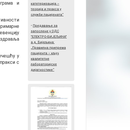
ограма и
катетеризација –
теорија и пракса у
служби пацијената“
ивности
 примарне
•
Предавање за
запослене у ОДС
венцију
"ЕЛЕКТРО-БИЈЕЉИНА"
 здравља
а.д. Бијељина:
„Правилна припрема
пацијента – кључ
учешћу у
квалитетне
пракси с
лабораторијске
дијагностике“