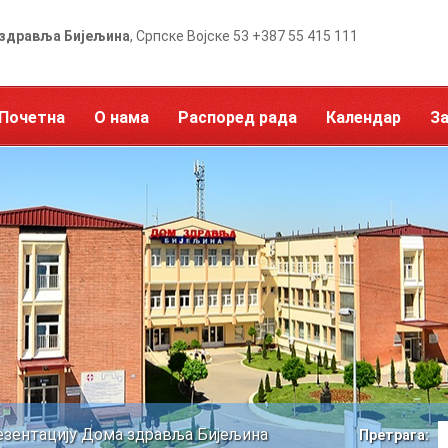
здравља Бијељина
, Српске Војске 53 +387 55 415 111
Почетна
О нама
Распоред рада
Календар
З
езентацију Дома здравља Бијељина
Претрага: