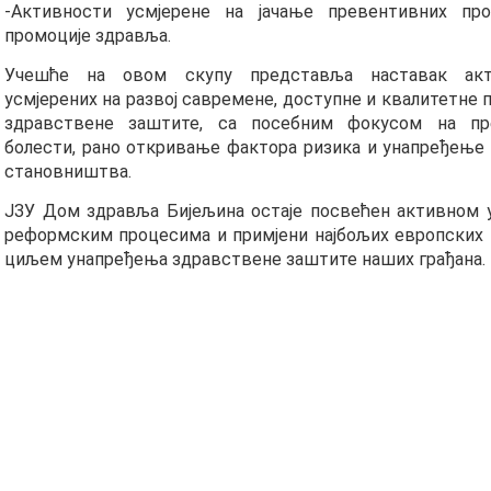
-Активности усмјерене на јачање превентивних пр
промоције здравља.
Учешће на овом скупу представља наставак акт
усмјерених на развој савремене, доступне и квалитетне
здравствене заштите, са посебним фокусом на пре
болести, рано откривање фактора ризика и унапређење
становништва.
ЈЗУ Дом здравља Бијељина остаје посвећен активном 
реформским процесима и примјени најбољих европских 
циљем унапређења здравствене заштите наших грађана.