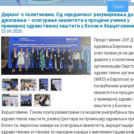
Дијалог о политикама: Од заједничког разумијевања до
дјеловања – осигурање квалитета и процјена учинка у
примарној здравственој заштити у Босни и Херцеговини
25.06.2026.
Представник ЈЗУ 
здравља Бијељина
учествовао је на д
дијалогу о политика
организацији Свјет
здравствене орган
(WХО) и Европске ун
посвећеном унапр
квалитета и процје
у примарној здравс
заштити у Босни и
Херцеговини. Током скупа разматрани су модели унапређења пр
здравствене заштите, развој Центара за промоцију здравља и пр
болести, европски оквири за осигурање квалитета, акредитација
здравствених установа те наредни кораци у имплементацији ре