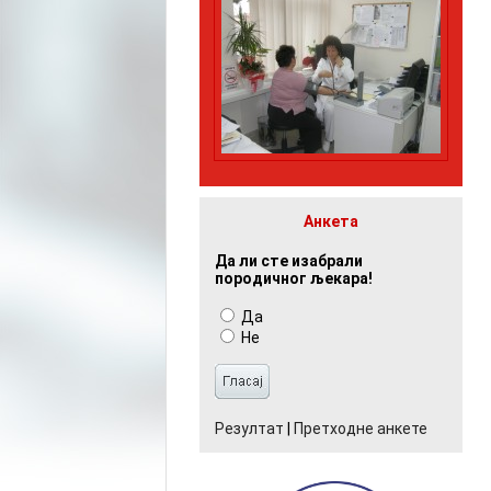
Анкета
Да ли сте изабрали
породичног љекара!
Да
Не
Резултат
|
Претходне анкете