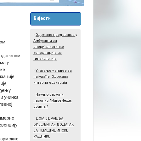
Вијести
•
Одржано предавање у
Амбуланти за
Дом
специјалистичке
консултације из
водневном
гинекологије
ма у
ске
•
Улагање у знање за
изације
најмлађе: Одржана
интерна едукација
ије,
еђењу
•
Научно-стручни
ни учинка
часопис *NurseNexus
твеној
Journal*
имарне
•
ДОМ ЗДРАВЉА
евенцију
БИЈЕЉИНА - ДОДАТАК
ЗА НЕМЕДИЦИНСКЕ
РАДНИКЕ
формских