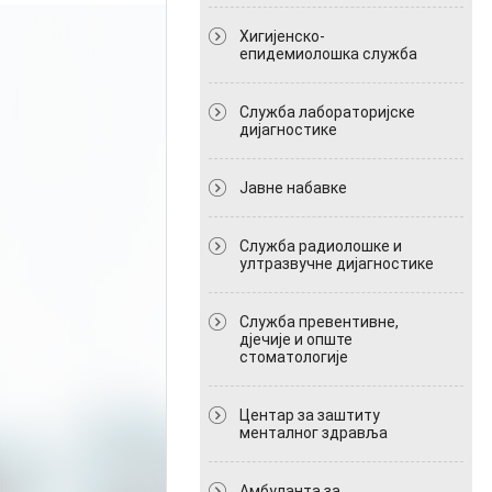
Хигијенско-
епидемиолошка служба
Служба лабораторијске
дијагностике
Јавне набавке
Служба радиолошке и
ултразвучне дијагностике
Служба превентивне,
дјечије и опште
стоматологије
Центар за заштиту
менталног здравља
Амбуланта за