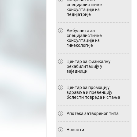
специјалистичке
консултације из
педијатрије
Амбуланта за
специјалистичке
консултације из
гинекологије
Центар за физикалну
рехабилитацију у
заједници
Центар за промоцију
здравља и превенцију
болести повреда и стања
Апотека затвореног типа
Новости