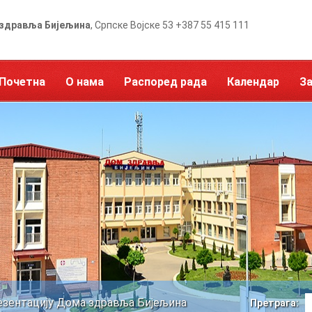
здравља Бијељина
, Српске Војске 53 +387 55 415 111
Почетна
О нама
Распоред рада
Календар
З
езентацију Дома здравља Бијељина
Претрага: