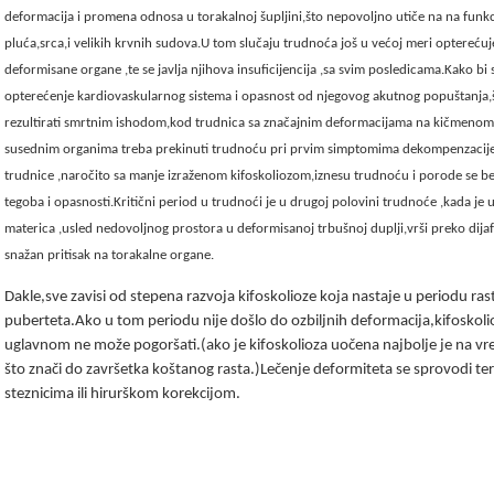
deformacija i promena odnosa u torakalnoj šupljini,što nepovoljno utiče na na funkc
pluća,srca,i velikih krvnih sudova.U tom slučaju trudnoća još u većoj meri opterećuj
deformisane organe ,te se javlja njihova insuficijencija ,sa svim posledicama.Kako bi 
opterećenje kardiovaskularnog sistema i opasnost od njegovog akutnog popuštanja
rezultirati smrtnim ishodom,kod trudnica sa značajnim deformacijama na kičmenom
susednim organima treba prekinuti trudnoću pri prvim simptomima dekompenzaci
trudnice ,naročito sa manje izraženom kifoskoliozom,iznesu trudnoću i porode se be
tegoba i opasnosti.Kritični period u trudnoći je u drugoj polovini trudnoće ,kada je
materica ,usled nedovoljnog prostora u deformisanoj trbušnoj duplji,vrši preko dij
snažan pritisak na torakalne organe.
Dakle,sve zavisi od stepena razvoja kifoskolioze koja nastaje u periodu rast
puberteta.Ako u tom periodu nije došlo do ozbiljnih deformacija,kifoskoli
uglavnom ne može pogoršati.(ako je kifoskolioza uočena najbolje je na vre
što znači do završetka koštanog rasta.)Lečenje deformiteta se sprovodi te
steznicima ili hirurškom korekcijom.