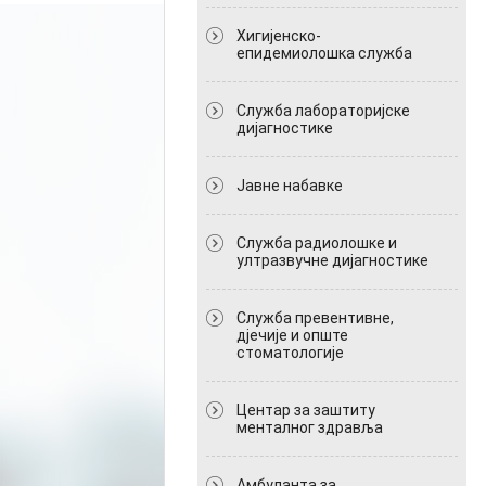
Хигијенско-
епидемиолошка служба
Служба лабораторијске
дијагностике
Јавне набавке
Служба радиолошке и
ултразвучне дијагностике
Служба превентивне,
дјечије и опште
стоматологије
Центар за заштиту
менталног здравља
Амбуланта за