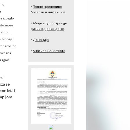
iju
•
Полно преносиве
e
болести и инфекције
se izbeglo
•
Абортус утростручује
,što može
ризик од рака дојке
 stubu i
je.Mnoge
•
Донација
z naročitih
•
Анализа PAPA теста
 uvećana
afragme
a i
oza se
me lečiti
rapijom