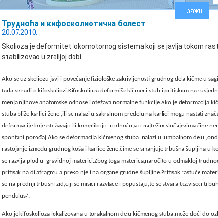
Трудноћа и кифосколиотична болест
20.07.2010.
Skolioza je deformitet lokomotornog sistema koji se javlja tokom rast
stabilizovao u zrelijoj dobi.
Ako se uz skoliozu javi i povećanje fiziološke zakrivljenosti grudnog dela kičme u sagi
tada se radi o kifoskoliozi.Kifoskolioza deformiše kičmeni stub i pritiskom na susjed
menja njihove anatomske odnose i otežava normalne funkcije.Ako je deformacija k
stuba bliže karlici žene ,ili se nalazi u sakralnom predelu,na karlici mogu nastati znač
deformacije koje otežavaju ili komplikuju trudnoću,a u najtežim slučajevima čine n
spontani porođaj.Ako se deformacija kičmenog stuba
nalazi u lumbalnom delu ,ond
rastojanje između grudnog koša i karlice žene,čime se smanjuje trbušna šupljina u ko
se razvija plod u
gravidnoj materici.Zbog toga materica,naročito u odmakloj trudnoći
pritisak na dijafragmu a preko nje i na organe grudne šupljine.Pritisak rastuće mater
se na prednji trbušni zid,čiji se mišići razvlače i popuštaju,te se stvara tkz.viseći trb
pendulus/.
Ako je kifoskolioza lokalizovana u torakalnom delu kičmenog stuba,može doći do ozb