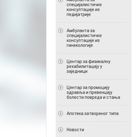
специјалистичке
консултације из
педијатрије
Амбуланта за
специјалистичке
консултације из
гинекологије
Центар за физикалну
рехабилитацију у
заједници
Центар за промоцију
здравља и превенцију
болести повреда и стања
Апотека затвореног типа
Новости