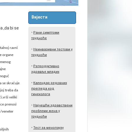
Вијести
a ,da bi se
•
Рани симптоми
трудноће
talnoj ravni
•
Неинвазивни тестови у
ne organe
трудноћи
ičmenog
•
Репродуктивно
ajne
здравље младих
emoguć
•
Календар редовних
a se skraćuje
прегледа код
joj treba da
гинеколога
,vrši veliki
ice prenosi
•
Најчешћи здравствени
проблеми жена у
uh/veneter
трудноћи
•
Тест за менопаузу
iljnih