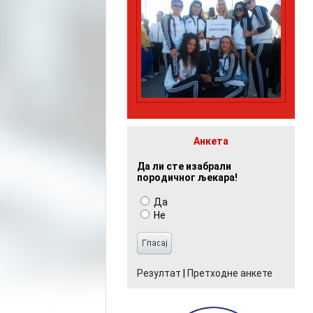
Анкета
Да ли сте изабрали
породичног љекара!
Да
Не
Резултат
|
Претходне анкете