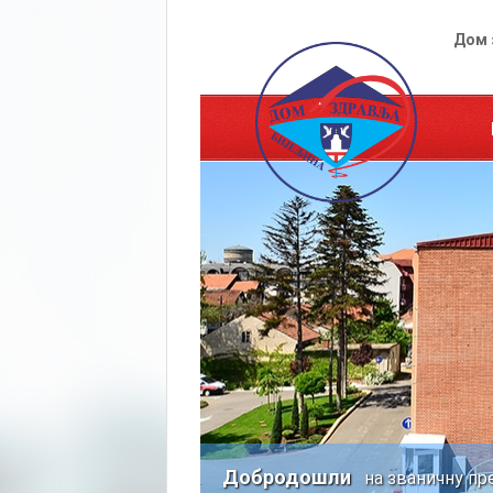
Дом 
Добродошли
на званичну пр