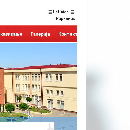
Latinica
Ћирилица
аказивање
Галерија
Контакт