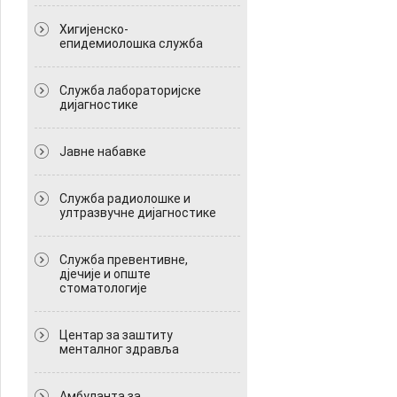
Хигијенско-
епидемиолошка служба
Служба лабораторијске
дијагностике
Јавне набавке
Служба радиолошке и
ултразвучне дијагностике
Служба превентивне,
дјечије и опште
стоматологије
Центар за заштиту
менталног здравља
Амбуланта за