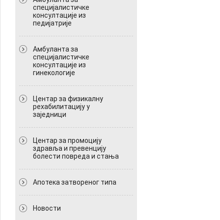
специјалистичке
консултације из
педијатрије
Амбуланта за
специјалистичке
консултације из
гинекологије
Центар за физикалну
рехабилитацију у
заједници
Центар за промоцију
здравља и превенцију
болести повреда и стања
Апотека затвореног типа
Новости