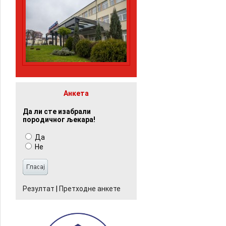
Анкета
Да ли сте изабрали
породичног љекара!
Да
Не
Резултат
|
Претходне анкете