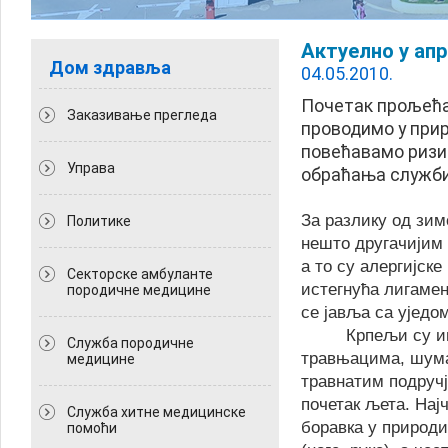
Актуелно у ап
Дом здравља
04.05.2010.
Почетак прољећа
Заказивање прегледа
проводимо у прир
повећавамо ризи
Управа
обраћања служби
За разлику од зим
Политикe
нешто другачијим 
а то су алергијске
Секторске амбуланте
истегнућа лигамена
породичне медицине
се јавља са уједо
Крпељи су ин
Служба породичне
травњацима, шума
медицине
травнатим подручј
почетак љета. Нај
Служба хитне медицинске
боравка у природи
помоћи