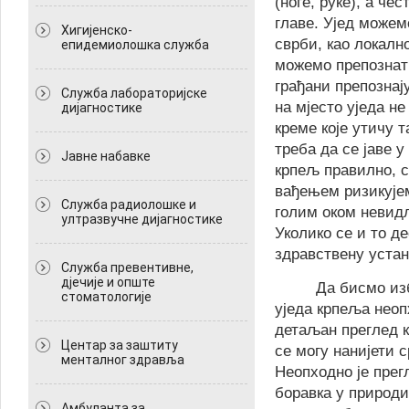
(ноге, руке), а че
главе. Ујед можем
Хигијенско-
сврби, као локално
епидемиолошка служба
можемо препознати
грађани препознај
Служба лабораторијске
на мјесто уједа н
дијагностике
креме које утичу 
треба да се јаве 
Јавне набавке
крпељ правилно, с
вађењем ризикујем
Служба радиолошке и
голим оком невидљ
ултразвучне дијагностике
Уколико се и то д
здравствену устано
Служба превентивне,
дјечије и опште
Да бисмо из
стоматологије
уједа крпеља неоп
детаљан преглед к
Центар за заштиту
се могу нанијети с
менталног здравља
Неопходно је прег
боравка у природи 
Амбуланта за