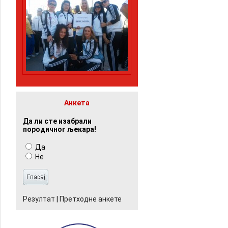
Анкета
Да ли сте изабрали
породичног љекара!
Да
Не
Резултат
|
Претходне анкете