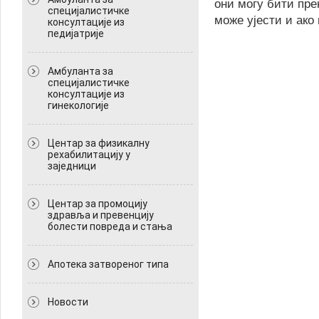
они могу бити пре
специјалистичке
може ујести и ако
консултације из
педијатрије
Амбуланта за
специјалистичке
консултације из
гинекологије
Центар за физикалну
рехабилитацију у
заједници
Центар за промоцију
здравља и превенцију
болести повреда и стања
Апотека затвореног типа
Новости