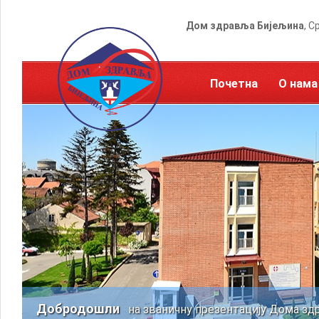
Дом здравља Бијељина
, С
Почетна
О нама
Добродошли
на званичну презентацију Дома зд