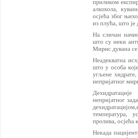
приликом експир
алкохола, куван
осјећа због њих
из плућа, што је
На сличан начин
што су неки ант
Мирис дувана се 
Неадекватна исх
што у особа кој
угљене хидрате,
непријатног мир
Дехидратације
непријатног зада
дехидратацијом,
температура, 
пролива, осјећа к
Некада пацијент