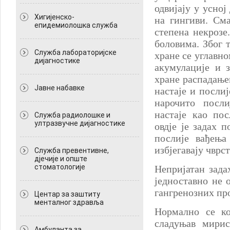
одвијају у усно
Хигијенско-
на гингиви. См
епидемиолошка служба
степена некрозе
боловима. Због т
Служба лабораторијске
хране се углавн
дијагностике
акумулације и 
хране распадање
Јавне набавке
настаје и посли
нарочито посли
настаје као по
Служба радиолошке и
ултразвучне дијагностике
овдје је задах 
послије вађења
избјегавају чврст
Служба превентивне,
дјечије и опште
стоматологије
Непријатан зада
једноставно не 
гангренозних пр
Центар за заштиту
менталног здравља
Нормално се ко
сладуњав мирис
Амбуланта за