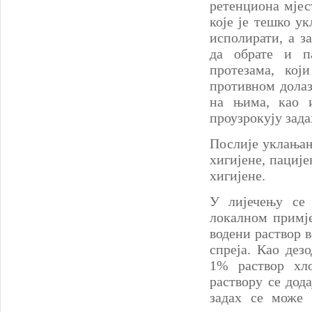
ретенциона мјес
које је тешко у
исполирати, а з
да обрате и п
протезама, кој
противном долаз
на њима, као и
проузрокују зада
Послије уклањањ
хигијене, пациј
хигијене.
У лијечењу се 
локалном примје
водени раствор в
спреја. Као дез
1% раствор хл
раствору се дод
задах се може 