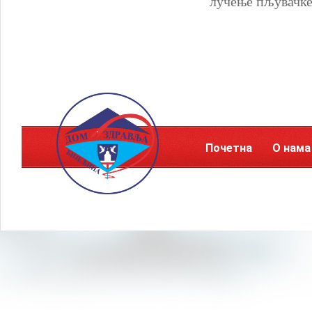
лучење пљувачке
Почетна
О нама