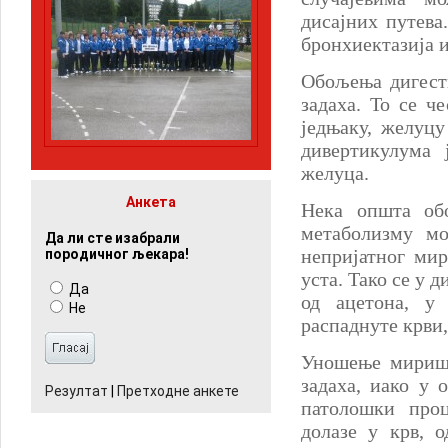
дисајних путева
бронхиектазија и
Обољења дигест
задаха. То се ч
једњаку, желуцу
дивертикулума 
желуца.
Анкета
Нека општа об
метаболизму мо
Да ли сте изабрали
непријатног мир
породичног љекара!
уста. Тако се у 
Да
од ацетона, у
Не
распаднуте крви,
Уношење миришљ
задаха, иако у 
Резултат
|
Претходне анкете
патолошки проц
долазе у крв, 