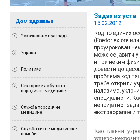
Задах из уста
Дом здравља
15.02.2012.
Код појединих ос
Заказивање прегледа
(Foetor ex ore ил
проузрокован нек
Управа
може се јавити у
и при неким физ
довести до десоц
Политикe
проблема код пац
треба открити уз
Секторске амбуланте
налазима, уклони
породичне медицине
специјалисти. Као
непријатног задах
Служба породичне
екстраоралне и т
медицине
Служба хитне медицинске
Као главни узро
помоћи
улцеро-некрозн