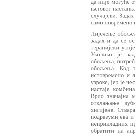
да није могуће 
његовог настанк
случајеви. Зада
само повремено 
Лијечење обоље
задах и да се о
терапијски успје
Уколико је за
обољења, потребн
обољења. Код т
истовремено и л
узроке, јер је ч
настаје комбин
Врло значајна 
отклањање зуб
хигијене. Ствар
подразумијева 
неприкладних п
обратити на ап