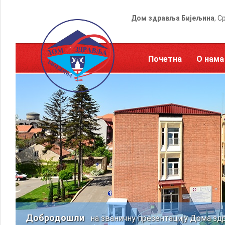
Дом здравља Бијељина
, С
Почетна
О нама
Добродошли
на званичну презентацију Дома зд