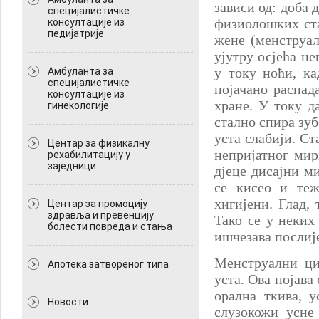
зависи од: доба 
специјалистичке
физиолошких ста
консултације из
педијатрије
жене (менструал
ујутру осјећа не
у току ноћи, ка
Амбуланта за
специјалистичке
појачано распад
консултације из
хране. У току д
гинекологије
стално спира зуб
уста слабији. Ст
Центар за физикалну
непријатног мир
рехабилитацију у
заједници
дјеце дисајни ми
се кисео и теж
хигијени. Глад, 
Центар за промоцију
здравља и превенцију
Тако се у неких
болести повреда и стања
ишчезава послије
Менструални ци
Апотека затвореног типа
уста. Ова појава
орална ткива, у
Новости
слузокожи усне