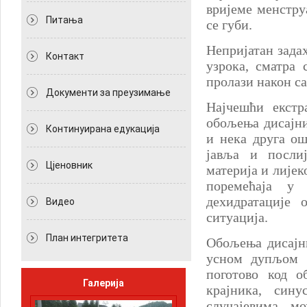
вријеме менстру
Питања
се губи.
Непријатан зада
Контакт
узрока, сматра 
пролази након са
Документи за преузимање
Најчешћи екстр
обољења дисајни
Континуирана едукација
и нека друга ош
јавља и посли
Цјеновник
материја и лијек
поремећаја у
дехидратације 
Видео
ситуација.
План интегритета
Обољења дисајни
усном дупљом м
поготово код о
Галерија
крајника, сину
случајевима 