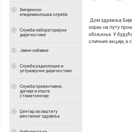
Хигијенско-
епидемиолошка служба
Дом здравља Бије
корак на путу про
Служба лабораторијске
обољења. У будућн
дијагностике
сличних акција, а 
Јавне набавке
Служба радиолошке и
ултразвучне дијагностике
Служба превентивне,
дјечије и опште
стоматологије
Центар за заштиту
менталног здравља
Амбуланта за