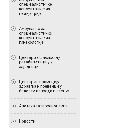
специјалистичке
консултације из
педијатрије
Амбуланта за
специјалистичке
консултације из
гинекологије
Центар за физикалну
рехабилитацију у
заједници
Центар за промоцију
здравља и превенцију
болести повреда и стања
Апотека затвореног типа
Новости