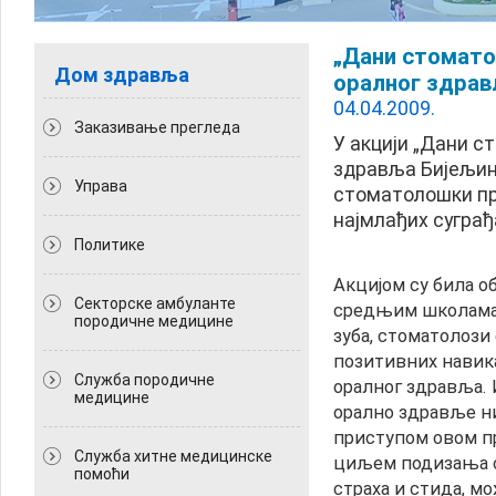
„Дани стоматол
Дом здравља
оралног здра
04.04.2009.
Заказивање прегледа
У акцији „Дани ст
здравља Бијељин
Управа
стоматолошки пр
најмлађих суграђ
Политикe
Акцијом су била о
Секторске амбуланте
средњим школама.
породичне медицине
зуба, стоматолози
позитивних навика 
Служба породичне
оралног здравља. И
медицине
орално здравље ни
приступом овом пр
Служба хитне медицинске
циљем подизања 
помоћи
страха и стида, м