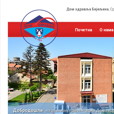
Дом здравља Бијељина
, С
Почетна
О нама
Добродошли
на званичну презентацију Дома зд