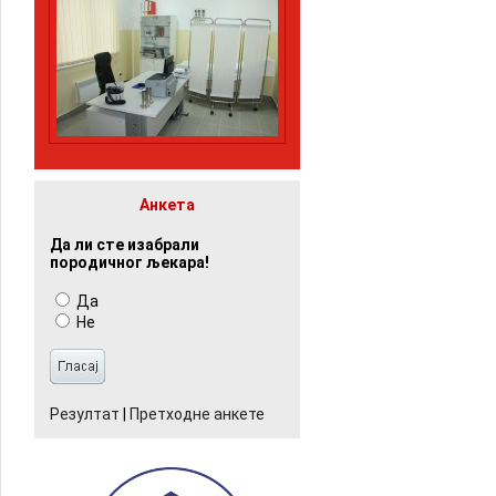
Анкета
Да ли сте изабрали
породичног љекара!
Да
Не
Резултат
|
Претходне анкете