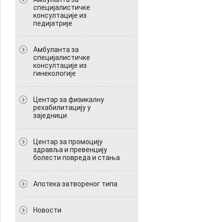
специјалистичке
консултације из
педијатрије
Амбуланта за
специјалистичке
консултације из
гинекологије
Центар за физикалну
рехабилитацију у
заједници
Центар за промоцију
здравља и превенцију
болести повреда и стања
Апотека затвореног типа
Новости