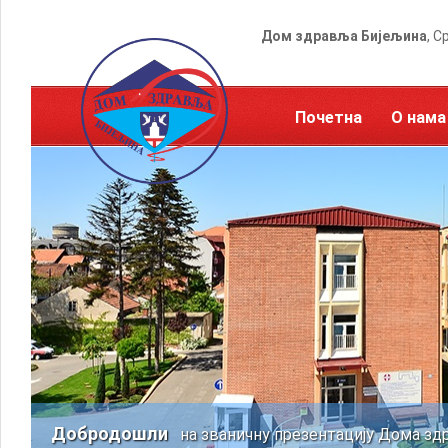
Дом здравља Бијељина
, С
Почетна
О нама
Добродошли
на званичну презентацију Дома зд