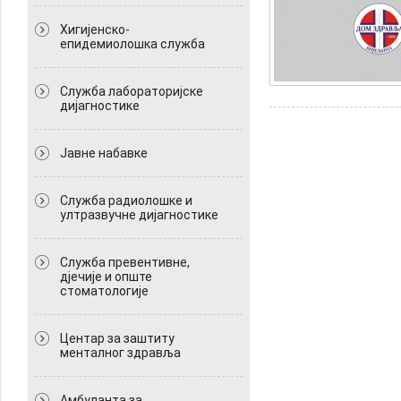
Хигијенско-
епидемиолошка служба
Служба лабораторијске
дијагностике
Јавне набавке
Служба радиолошке и
ултразвучне дијагностике
Служба превентивне,
дјечије и опште
стоматологије
Центар за заштиту
менталног здравља
Амбуланта за