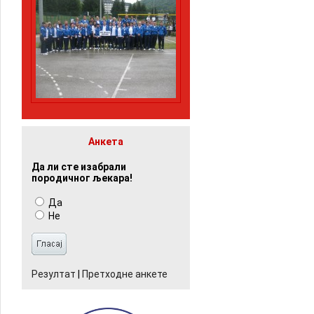
Анкета
Да ли сте изабрали
породичног љекара!
Да
Не
Резултат
|
Претходне анкете