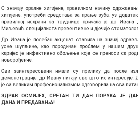
О значају оралне хигијене, правилном начину одржавањ
хигијене, употреби средстава за прање зуба, уз додата
правилној исхрани за труднице причала је др Ивана
Миљевић, специјалиста превентивне и дјечије стоматолог
Др Ивана је посебан акценат ставила на значај здрављ
усне шупљине, као породичан проблем у нашем друш
каријес је инфективно обољење које се преноси са род
новорођенче.
Сви заинтересовани имали су прилику да после из
демонстрације, др Ивану питају све што их интересује.
је са великим професионализмом одговорила на сва пита
ЗДРАВ ОСМИЈЕХ, СРЕТАН ТИ ДАН ПОРУКА ЈЕ Д
ДАНА И ПРЕДАВАЊА!