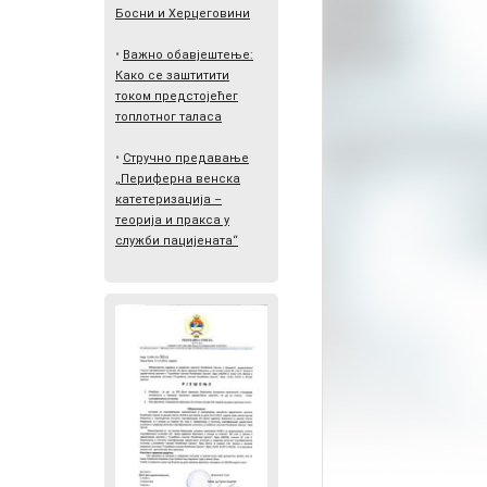
Босни и Херцеговини
•
Важно обавјештење:
Како се заштитити
током предстојећег
топлотног таласа
•
Стручно предавање
„Периферна венска
катетеризација –
теорија и пракса у
служби пацијената“