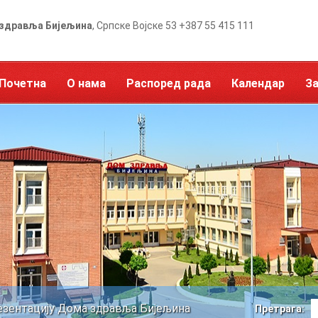
здравља Бијељина
, Српске Војске 53 +387 55 415 111
Почетна
О нама
Распоред рада
Календар
З
езентацију Дома здравља Бијељина
Претрага: