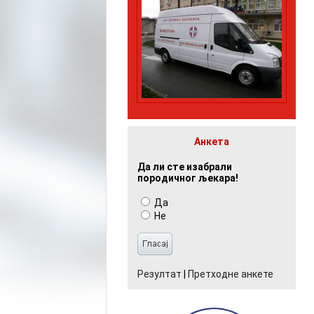
Анкета
Да ли сте изабрали
породичног љекара!
Да
Не
Резултат
|
Претходне анкете