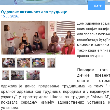
Одржане активности за труднице
15.05.2026.
Дом здравља води 
свим својим пације
али посебна пажња
посвећена је будућ
мамама и њиховом
тако и када је у пи
орална хигијена.
Поводом тога
дјечије, преве
опште стомат
одржала је данас предавање трудницима на тему "
оралног здравља код трудница, породиља и у најранијем
узрасту" у просторијама Школе за труднице "Мама М"
показала сарадњу између здравствених установа и
установа.