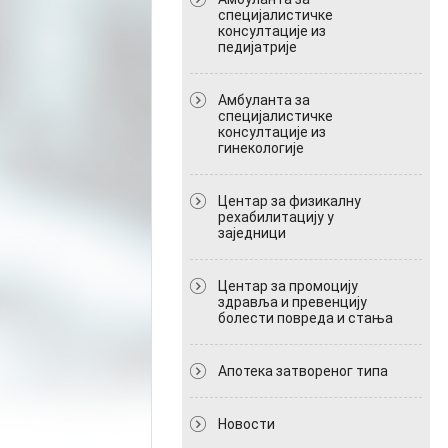
специјалистичке
консултације из
педијатрије
Амбуланта за
специјалистичке
консултације из
гинекологије
Центар за физикалну
рехабилитацију у
заједници
Центар за промоцију
здравља и превенцију
болести повреда и стања
Апотека затвореног типа
Новости