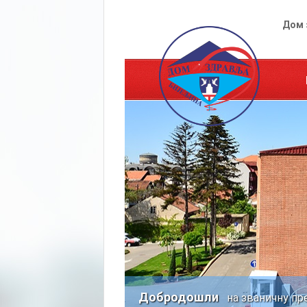
Дом 
Добродошли
на званичну пр