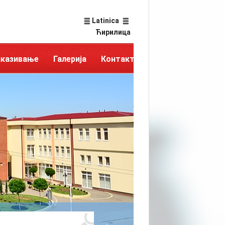
Latinica
Ћирилица
аказивање
Галерија
Контакт