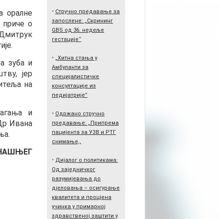
•
а оралне
Стручно предавање за
запослене: „Скрининг
к приче о
GBS од 36. недеље
 Дмитрук
гестације“
ије.
•
„Хитна стања у
а зуба и
Амбуланти за
тву, јер
специјалистичке
итеља на
консултације из
педијатрије”
лагања и
•
Одржано стручно
 Др Ивана
предавање: „Припрема
пацијента за УЗВ и РТГ
ња.
снимање,,
АНАШЊЕГ
•
Дијалог о политикама:
Од заједничког
разумијевања до
дјеловања – осигурање
квалитета и процјена
учинка у примарној
здравственој заштити у