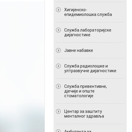
Хигијенско-
епидемиолошка служба
Служба лабораторијске
дијагностике
Јавне набавке
Служба радиолошке и
ултразвучне дијагностике
Служба превентивне,
дјечије и опште
стоматологије
Центар за заштиту
менталног здравља
Амбуланта за