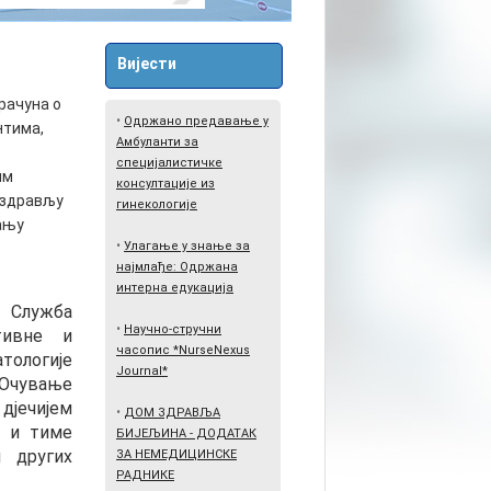
Вијести
рачуна о
•
Одржано предавање у
нтима,
Амбуланти за
специјалистичке
им
консултације из
 здрављу
гинекологије
тању
•
Улагање у знање за
најмлађе: Одржана
интерна едукација
 Служба
•
Научно-стручни
нтивне и
часопис *NurseNexus
ологије
Journal*
 Очување
 дјечијем
•
ДОМ ЗДРАВЉА
, и тиме
БИЈЕЉИНА - ДОДАТАК
 других
ЗА НЕМЕДИЦИНСКЕ
РАДНИКЕ