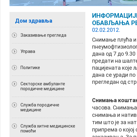
ИНФОРМАЦИЈЕ
Дом здравља
ОБАВЉАЊА Р
02.02.2012.
Заказивање прегледа
Снимање плућа и
пнеумофтизиолог
Управа
дана од 7 до 9.3
предати на шалте
пацијената које 
Политикe
дана се уради по
прегледан од ст
Секторске амбуланте
породичне медицине
Снимања коштан
Служба породичне
часова. Снимања 
медицине
снимања и нативн
тим што је за на
Служба хитне медицинске
припрема о којој
помоћи
заказивања. За па