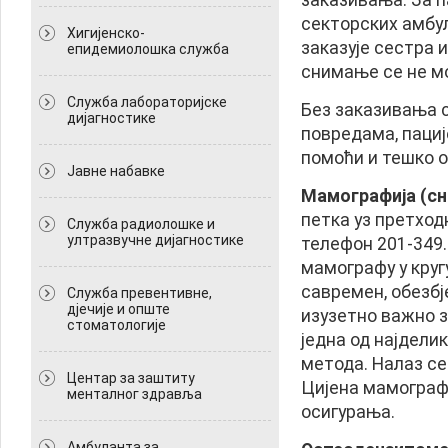
секторских амбу
Хигијенско-
заказује сестра 
епидемиолошка служба
снимање се не м
Служба лабораторијске
Без заказивања с
дијагностике
повредама, пациј
помоћи и тешко 
Јавне набавке
Мамографија
(с
петка уз претход
Служба радиолошке и
ултразвучне дијагностике
телефон 201-349
мамографу у круг
савремен, обезбј
Служба превентивне,
дјечије и опште
изузетно важно з
стоматологије
једна од најдели
метода. Налаз с
Центар за заштиту
Цијена мамографи
менталног здравља
осигурања.
Амбуланта за