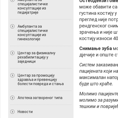
Остеодензитомет
специјалистичке
може обавити са 
консултације из
педијатрије
густина костију у
преглед није пот
рендгенског сни
Амбуланта за
специјалистичке
зрачења и није ш
консултације из
костију износи 4
гинекологије
Снимање зуба
мо
Центар за физикалну
дјечије и опште 
рехабилитацију у
заједници
Систем заказивањ
пацијената који н
Центар за промоцију
максималан напор
здравља и превенцију
буде што краће.
болести повреда и стања
Молимо пацијенте 
Апотека затвореног типа
молимо за разуми
тешким и поврије
Новости