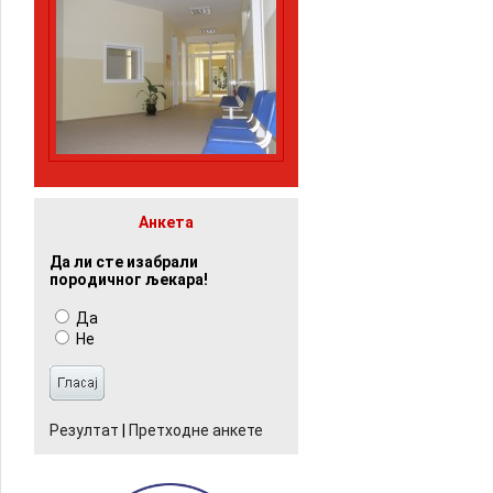
Анкета
Да ли сте изабрали
породичног љекара!
Да
Не
Резултат
|
Претходне анкете