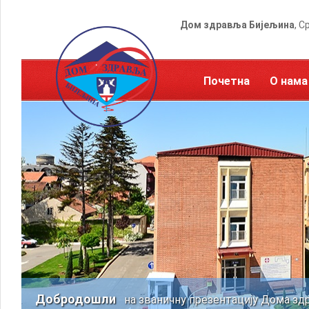
Дом здравља Бијељина
, С
Почетна
О нама
Добродошли
на званичну презентацију Дома зд