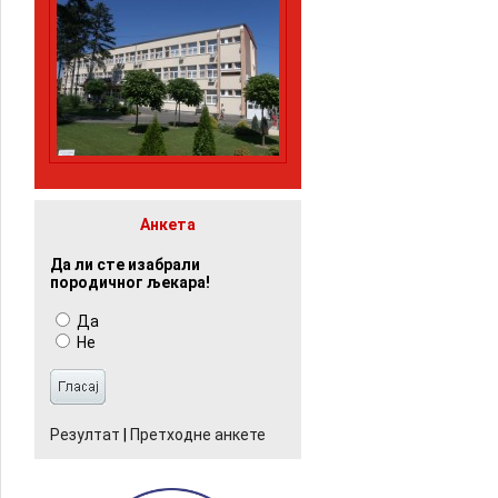
Анкета
Да ли сте изабрали
породичног љекара!
Да
Не
Резултат
|
Претходне анкете