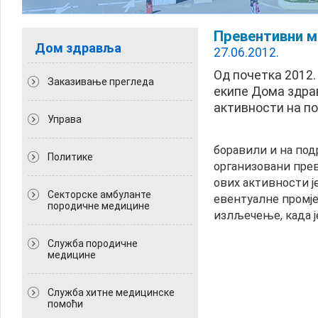
Превентивни м
Дом здравља
27.06.2012.
Од почетка 2012.
Заказивање прегледа
екипе Дома здра
активности на по
Управа
боравили и на под
Политикe
организовани пре
ових активности ј
Секторске амбуланте
евентуалне промје
породичне медицине
излљечење, када је
Служба породичне
медицине
Служба хитне медицинске
помоћи