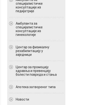
специјалистичке
консултације из
педијатрије
Амбуланта за
специјалистичке
консултације из
гинекологије
Центар за физикалну
рехабилитацију у
заједници
Центар за промоцију
здравља и превенцију
болести повреда и стања
Апотека затвореног типа
Новости