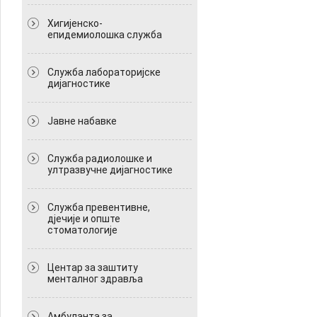
Хигијенско-
епидемиолошка служба
Служба лабораторијске
дијагностике
Јавне набавке
Служба радиолошке и
ултразвучне дијагностике
Служба превентивне,
дјечије и опште
стоматологије
Центар за заштиту
менталног здравља
Амбуланта за