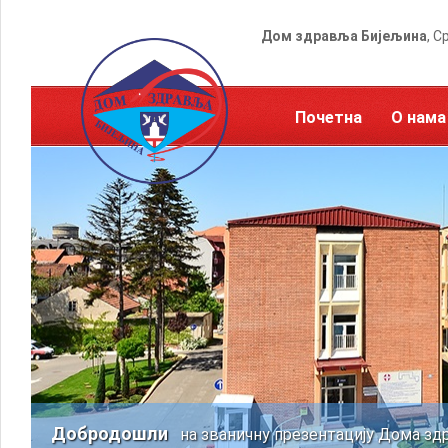
Дом здравља Бијељина
, С
Почетна
О нама
Добродошли
на званичну презентацију Дома зд