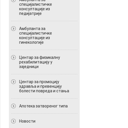
специјалистичке
консултације из
педијатрије
Амбуланта за
специјалистичке
консултације из
гинекологије
Центар за физикалну
рехабилитацију у
заједници
Центар за промоцију
здравља и превенцију
болести повреда и стања
Апотека затвореног типа
Новости