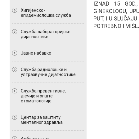
IZNAD 15 GOD.
Хигијенско-
GINEKOLOGU, UP
епидемиолошка служба
PUT, I U SLUČAJ
POTREBNO I MIŠL
Служба лабораторијске
дијагностике
Јавне набавке
Служба радиолошке и
ултразвучне дијагностике
Служба превентивне,
дјечије и опште
стоматологије
Центар за заштиту
менталног здравља
Амбуланта за