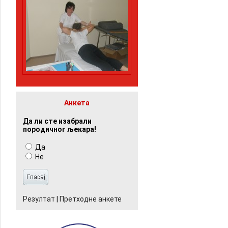
Анкета
Да ли сте изабрали
породичног љекара!
Да
Не
Резултат
|
Претходне анкете