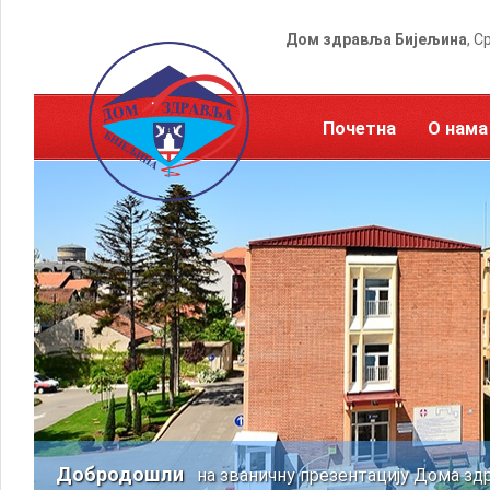
Дом здравља Бијељина
, С
Почетна
О нама
Добродошли
на званичну презентацију Дома зд