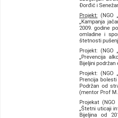
Đorđić i Senežan
Projekt
:
(NGO „
„Kampanja jačan
2009. godine po
omladine i spo
štetnosti pušen
Projekt: (NG
„Prevencija al
Bijeljini podržan
Projekt: (NG
Prencija bolesti
Podržan od stra
(mentor Prof M.
Projekat (NG
„Štetni uticaji 
Bijeljina od 