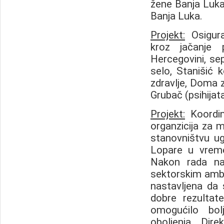
žene Banja Luka 
Banja Luka.
Projekt
:
Osigura
kroz jačanje
Hercegovini, se
selo, Stanišić 
zdravlje, Doma z
Grubač (psihijatar
Projekt
:
Koordin
organzicija za 
stanovništvu ug
Lopare u vreme
Nakon rada na
sektorskim ambul
nastavljena da 
dobre rezultat
omogućilo bol
oboljenja... Dir