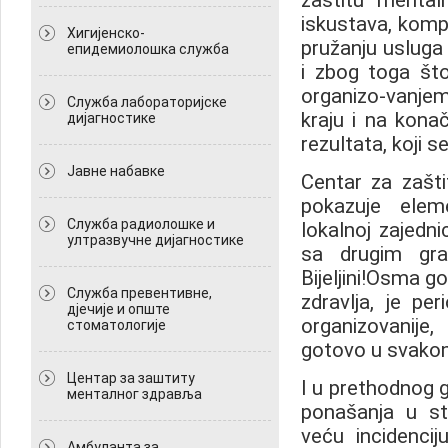
zaštitu mentaln
iskustava, kompl
Хигијенско-
pružanju usluga
епидемиолошка служба
i zbog toga št
organizo-vanje
Служба лабораторијске
kraju i na kona
дијагностике
rezultata, koji s
Јавне набавке
Centar za zašt
pokazuje eleme
Служба радиолошке и
lokalnoj zajedni
ултразвучне дијагностике
sa drugim gr
Bijeljini!Osma g
Служба превентивне,
zdravlja, je pe
дјечије и опште
organizovanije,
стоматологије
gotovo u svako
Центар за заштиту
I u prethodnog g
менталног здравља
ponašanja u st
veću incidencij
Амбуланта за