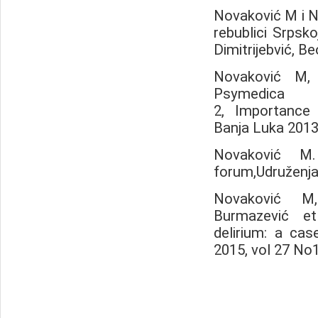
Novaković M i Ne
rebublici Srpskoj
Dimitrijebvić, B
Novaković M, 
Psymed
2, Importance 
Banja Luka 2013
Novaković M. 
forum,Udruženja 
Novaković M,
Burmazević et
delirium: a cas
2015, vol 27 No1