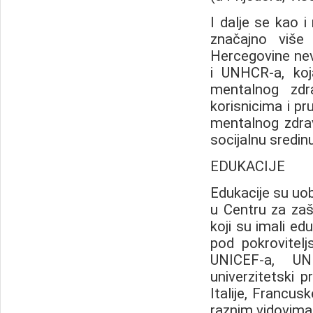
I dalje se kao i 
značajno više 
Hercegovine nev
i UNHCR-a, koj
mentalnog zdr
korisnicima i pr
mentalnog zdrav
socijalnu sredinu.
EDUKACIJE
Edukacije su uo
u Centru za zaš
koji su imali ed
pod pokrovite
UNICEF-a, UN
univerzitetski 
Italije, Francusk
raznim vidovima.