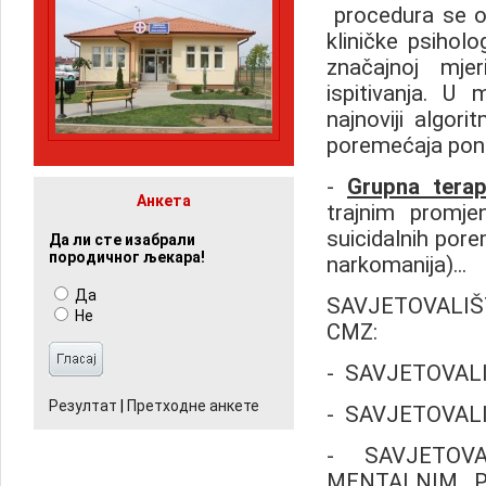
procedura se ob
kliničke psiholog
značajnoj mje
ispitivanja. U
najnoviji algor
poremećaja ponaš
-
Grupna
terap
Анкета
trajnim promjen
suicidalnih pore
Да ли сте изабрали
породичног љекара!
narkomanija)...
Да
SAVJETOVALIŠTA,
Не
CMZ:
- SAVJETOVALI
Резултат
|
Претходне анкете
- SAVJETOVALI
- SAVJETOV
MENTALNIM P