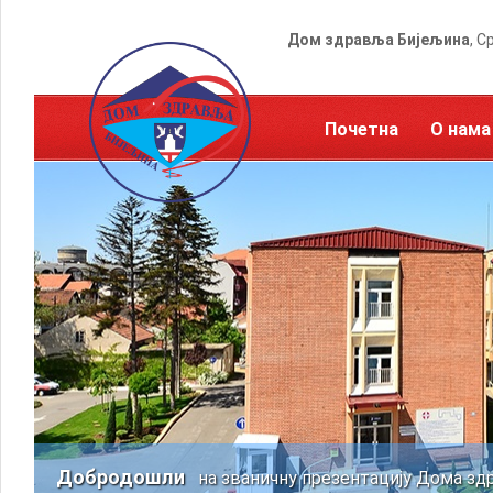
Дом здравља Бијељина
, С
Почетна
О нама
Добродошли
на званичну презентацију Дома зд