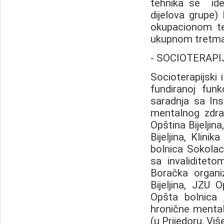
tehnika se ide i
dijelova grupe)
okupacionom ter
ukupnom tretman
- SOCIOTERAPI
Socioterapijski 
fundiranoj funk
saradnja sa Ins
mentalnog zdra
Opština Bijeljina
Bijeljina, Klinik
bolnica Sokolac
sa invaliditeto
Boračka organiz
Bijeljina, JZU O
Opšta bolnica
hronične mental
(u Prijedoru, Viš