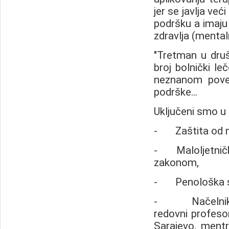
jer se javlja ve
podršku a imaju 
zdravlja (mentaln
"Tretman u društ
broj bolnički le
neznanom poveć
podrške...
Uključeni smo u
- Zaštita od nas
- Maloljetnička
zakonom,
- Penološka se
- Načelnik CM
redovni profeso
Sarajevo, mentro