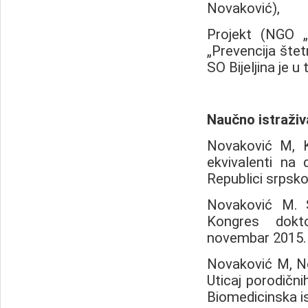
Novaković),
Projekt (NGO
„Prevencija štet
SO Bijeljina je 
Nau
čno istraživ
Novaković M, K
ekvivalenti na 
Republici srpsko
Novaković M. 
Kongres dokt
novembar 2015. 
Novaković M, No
Uticaj porodični
Biomedicinska is