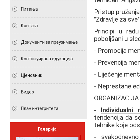
tehničari. Angaž
Питања
Pristup pružanja 
"Zdravlje za sve"
Контакт
Principi u rad
poboljšani u sle
Документи за преузимање
- Promocija men
Континуирана едукација
- Prevencija me
- Liječenje ment
Цјеновник
- Neprestane ed
Видео
ORGANIZACIJA 
План интегритета
-
Individualni 
tendencija da s
tehnike koje odsli
Галерија
- svakodnevno i