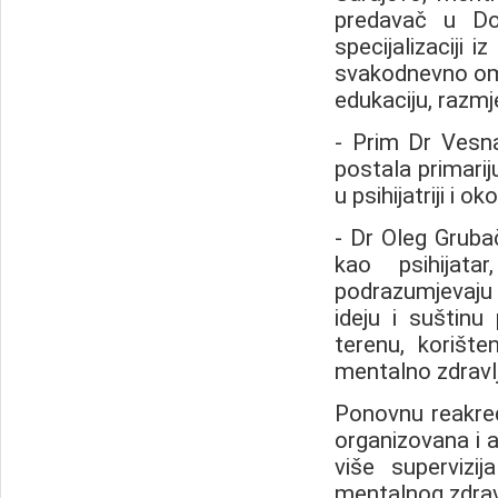
predavač u Dom
specijalizaciji 
svakodnevno omo
edukaciju, razmj
- Prim Dr Vesna 
postala primarij
u psihijatriji i o
- Dr Oleg Grub
kao psihijat
podrazumjevaju
ideju i suštinu 
terenu, korište
mentalno zdravlja
Ponovnu reakredi
organizovana i 
više supervizi
mentalnog zdravl