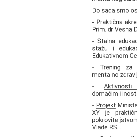
Do sada smo ostva
- Praktična akre
Prim. dr Vesna D
- Stalna edukaci
stažu i edukac
Edukativnom Cent
- Trening za 
mentalno zdravlje
-
Aktivnosti
domaćim i inos
-
Projekt
Ministar
XY je praktič
pokroviteljstvom
Vlade RS...