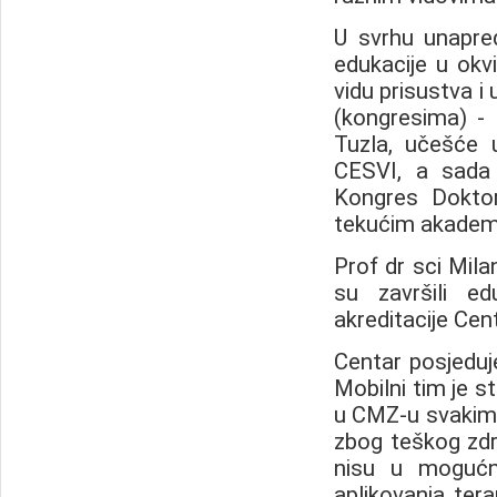
U svrhu unapre
edukacije u okvi
vidu prisustva i
(kongresima) - 
Tuzla, učešće 
CESVI, a sada
Kongres Doktor
tekućim akadem
Prof dr sci Mil
su završili ed
akreditacije Cen
Centar posjeduj
Mobilni tim je s
u CMZ-u svakim d
zbog teškog zdr
nisu u mogućn
aplikovanja terap