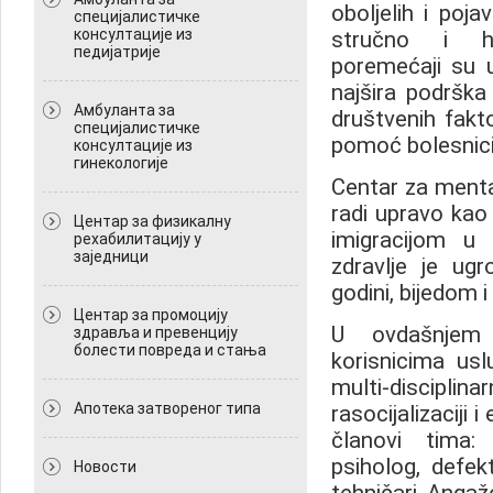
oboljelih i poja
специјалистичке
консултације из
stručno i hu
педијатрије
poremećaji su
najšira podrška
Амбуланта за
društvenih fakt
специјалистичке
pomoć bolesnici
консултације из
гинекологије
Centar za mental
radi upravo kao
Центар за физикалну
imigracijom u 
рехабилитацију у
заједници
zdravlje je ug
godini, bijedom 
Центар за промоцију
U ovdašnjem 
здравља и превенцију
болести повреда и стања
korisnicima usl
multi-disciplina
Апотека затвореног типа
rasocijalizaciji i
članovi tima: p
psiholog, defek
Новости