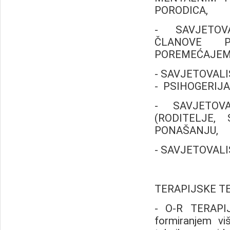
PORODICA,
- SAVJETOVA
ČLANOVE 
POREMEĆAJEM
- SAVJETOVAL
- PSIHOGERIJ
- SAVJETOV
(RODITELJE,
PONAŠANJU,
- SAVJETOVALI
TERAPIJSKE T
- O-R TERAPIJ
formiranjem viš