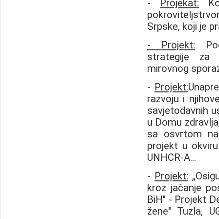
-
Projekat
:
Koo
pokroviteljstrv
Srpske, koji je p
-
Projekt
:
Podr
strategije za
mirovnog sporazi
-
Projekt
:
Unapre
razvoju i njihov
savjetodavnih usl
u Domu zdravlja,
sa osvrtom na 
projekt u okvi
UNHCR-A...
-
Projekt
:
„Osigu
kroz jačanje po
BiH" - Projekt D
žene" Tuzla, U