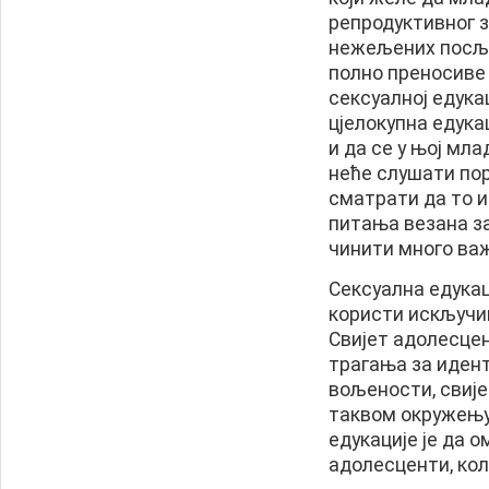
репродуктивног 
нежељених посље
полно преносиве 
сексуалној едука
цјелокупна едука
и да се у њој мла
неће слушати пор
сматрати да то и
питања везана за
чинити много важ
Сексуална едукац
користи искључив
Свијет адолесцен
трагања за иден
вољености, свије
таквом окружењу
едукације је да о
адолесценти, коли