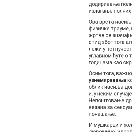
додиривање полни
излагање полних 
Ова врста насиљ
физичке трауме,
жртве се значајн
стид због тога ш
лежи у потпунос
углавном ћуте о 
годинама као скр
Осим тога, важно
узнемиравања
к
облик насиља д
и, у неким случа
Непоштовање дру
везана за сексуа
понашање.
И мушкарци и жен
дјевојчице. Злос