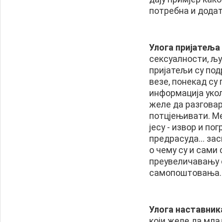
потребна и дода
Улога пријатеља
сексуалности, љу
пријатељи су под
везе, понекад су
информација укол
желе да разговара
потцјењивати. Ме
јесу - извор и п
предрасуда... зас
о чему су и сами
преувеличавању 
самопоштовања.
Улога наставник
који желе да мла