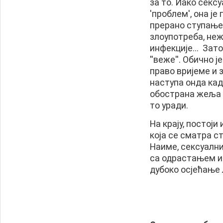
за то. Иако секс
'проблем', она ј
прерано ступање 
злоупотреба, не
инфекције... Зат
''веже''. Обично 
право вријеме и 
наступа онда кад
обострана жеља 
то уради.
На крају, постоји
која се сматра с
Наиме, сексуални
са одрастањем и
дубоко осјећање 