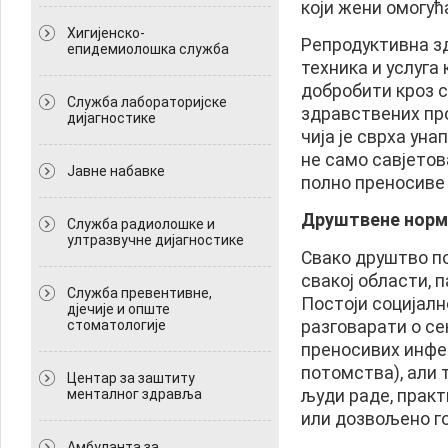
који жени омогућа
Хигијенско-
Репродуктивна зд
епидемиолошка служба
техника и услуга
добробити кроз 
Служба лабораторијске
здравствених пр
дијагностике
чија је сврха ун
не само савјетов
Јавне набавке
полно преносиве 
Друштвене норм
Служба радиолошке и
ултразвучне дијагностике
Свако друштво п
свакој области, п
Служба превентивне,
Постоји социјалн
дјечије и опште
разговарати о се
стоматологије
преносивих инфек
потомства), али 
Центар за заштиту
људи раде, практ
менталног здравља
или дозвољено г
Амбуланта за