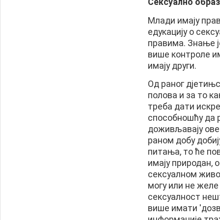
Сексуално обра
Млади имају прав
едукацију о секс
правима. Знање ј
више контроле им
имају други.
Од раног дјетињс
полова и за то к
треба дати искре
способношћу да р
доживљавају ове 
раном добу добиј
питања, то ће по
имају природан, 
сексуалном живот
могу или не желе 
сексуалност нешт
више имати 'дозво
информације траж