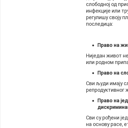
слободној од при
инфекције или тру
регулишу своју п
последица:
Право на ж
Ниједан живот н
или родном прип
Право на сл
Сви људи имају с
репродуктивног 
Право на је
дискримина
Сви су рођени је
на основу расе, е