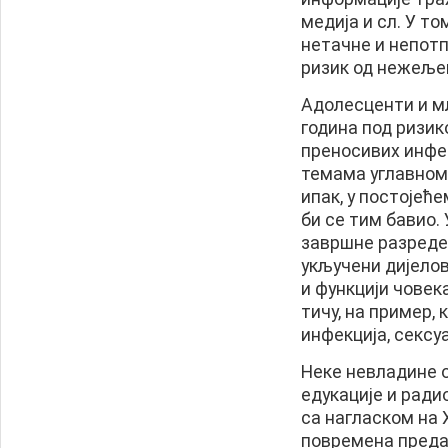
медија и сл. У то
нетачне и непотп
ризик од нежеље
Адолесценти и мл
година под ризик
преносивих инфек
темама углавном
ипак, у постојећ
би се тим бавио.
завршне разреде
укључени дијелов
и функцији човек
тичу, на пример,
инфекција, сексу
Неке невладине 
едукације и ради
са нагласком на 
повремена преда