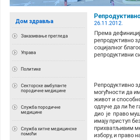
Репродуктивн
Дом здравља
26.11.2012.
Према дефиницији
Заказивање прегледа
репродуктивно зд
социјалног благ
Управа
репродуктивни с
Политикe
Репродуктивно з
Секторске амбуланте
породичне медицине
могућности да им
живот и способно
одлуче да ли ће г
Служба породичне
медицине
дио је право муш
имају приступ бе
прихватљивим ме
Служба хитне медицинске
помоћи
избору, и право 