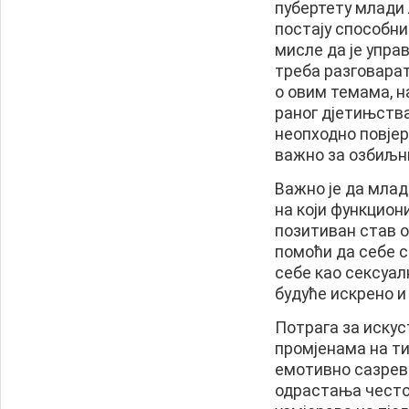
пубертету млади 
постају способни
мисле да је упра
треба разговарат
о овим темама, н
раног дјетињства
неопходно повјер
важно за озбиљни
Важно је да млад
на који функцион
позитиван став о
помоћи да себе с
себе као сексуал
будуће искрено и
Потрага за иску
промјенама на ти
емотивно сазрева
одрастања често 