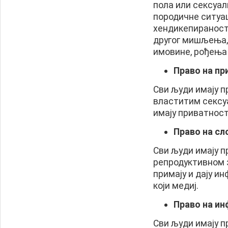
пола или сексуал
породичне ситуац
хендикепираности,
другог мишљења, 
имовине, рођења 
Право на пр
Сви људи имају п
властитим сексу
имају приватност
Право на с
Сви људи имају п
репродуктивном з
примају и дају ин
који медиј.
Право на ин
Сви људи имају п