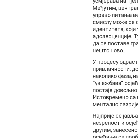
усмјерава на тје
Међутим, центра
управо питања ве
смислу може се 
идентитета, који 
адолесценције. Ту
да се поставе гр
нешто ново...
У процесу одрас
привлачности, до
неколико фаза, 
''увјежбава'' осј
постаје довољно з
Истовремено са 
ментално сазрије
Најприје се јавља
незрелост и осје
другим, занесено
осјећања се проба