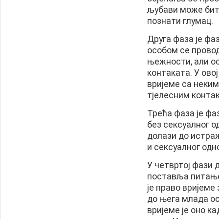
љубави може бити
познати глумац.
Друга фаза је ф
особом се провод
њежности, али ос
контаката. У ово
вријеме са неким
тјелесним конта
Трећа фаза је фа
без сексуалног од
долази до истраж
и сексуалног одн
У четвртој фази 
поставља питање 
је право вријеме 
до њега млада ос
вријеме је оно к