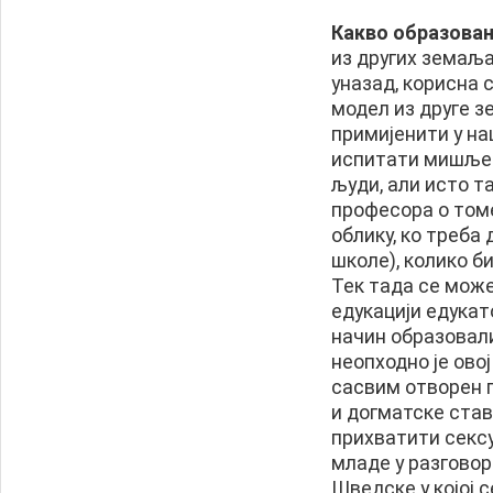
Какво образовањ
из других земаља
уназад, корисна 
модел из друге з
примијенити у н
испитати мишљењ
људи, али исто т
професора о томе
облику, ко треба 
школе), колико б
Тек тада се може
едукацији едукат
начин образовали
неопходно је ово
сасвим отворен 
и догматске став
прихватити секс
младе у разгово
Шведске у којој с