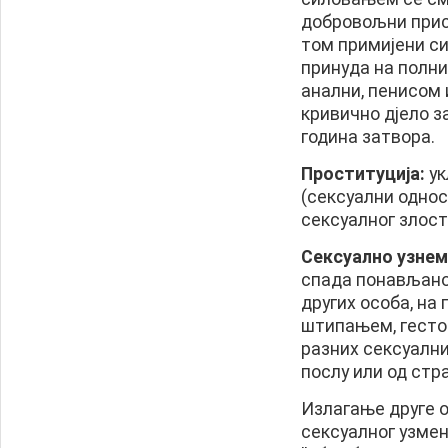
добровољни прист
том примијени си
принуда на полни 
анални, пенисом
кривично дјело за
година затвора.
Проституција:
ук
(сексуални односи
сексуалног злос
Сексуално узне
спада понављано
других особа, на
штипањем, гесто
разних сексуални
послу или од стр
Излагање друге о
сексуалног узмен