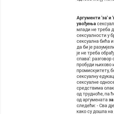
Аргументи 'за' и 
увођења
сексуалн
млади не треба да
сексуалности у бр
сексуална бића и
да би је разумјел
је не треба обрађ
спава': разговор
пробуди њихово 
промискуитету, б
сексуалну едукаци
сексуалне однос
средствима олак
од трудноће, па 
од аргумената
за
следећи: - Сва д
како су дошла на 