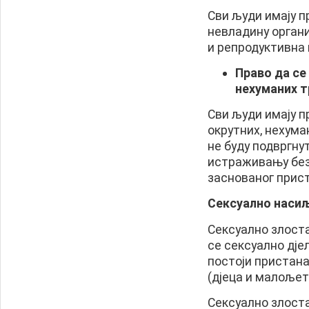
Сви људи имају п
невладину органи
и репродуктивна 
Право да се
нехуманих 
Сви људи имају п
окрутних, нехума
не буду подвргн
истраживању без
заснованог прис
Сексуално наси
Сексуално злост
се сексуално дје
постоји пристана
(дјеца и малољет
Сексуално злост