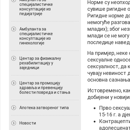
Норме су неопход
специјалистичке
сувише ригидне о
консултације из
педијатрије
Ригидне норме до
немогуће разгов
младих); због не
Амбуланта за
специјалистичке
млади се не могу
консултације из
последице навед
гинекологије
На примјер, неке 
Центар за физикалну
сексуалне односе
рехабилитацију у
сексуалност, да 
заједници
чувају невиност 
основна сазнања
Центар за промоцију
здравља и превенцију
Истовремено, как
болести повреда и стања
добијени у новиј
Прво сексуа
Апотека затвореног типа
15-16 г. а дј
Контрацепти
Новости
адолесцена