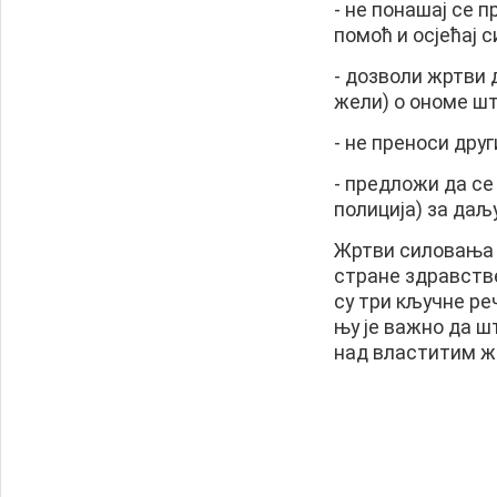
- не понашај се 
помоћ и осјећај 
- дозволи жртви д
жели) о ономе шт
- не преноси дру
- предложи да се
полиција) за даљ
Жртви силовања ј
стране здравств
су три кључне р
њу је важно да ш
над властитим ж