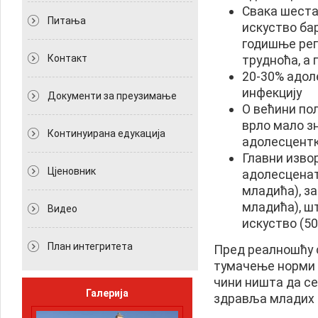
Свака шеста 
Питања
искуство бар
годишње рег
Контакт
трудноћа, а
20-30% адол
инфекцију
Документи за преузимање
О већини по
врло мало зн
Континуирана едукација
адолесцентк
Главни изво
Цјеновник
адолесцената
младића), за
младића), шт
Видео
искуство (5
План интегритета
Пред реалношћу с
тумачење норми д
чини ништа да с
Галерија
здравља младих 