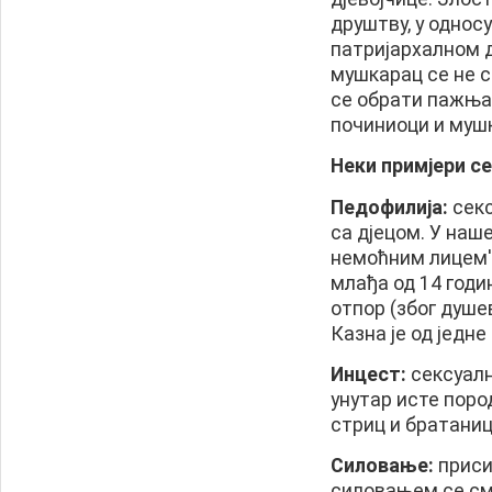
друштву, у однос
патријархалном д
мушкарац се не с
се обрати пажња
починиоци и муш
Неки примјери с
Педофилија:
секс
са дјецом. У наше
немоћним лицем''
млађа од 14 годи
отпор (због душе
Казна је од једне
Инцест:
сексуалн
унутар исте пород
стриц и братаница
Силовање:
приси
силовањем се сма