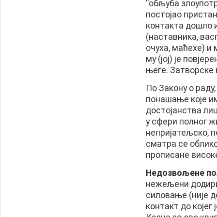
''обљуба злоупотр
постојао пристана
контакта дошло 
(наставника, вас
очуха, маћехе) и
му (јој) је повје
његе. Затворске к
По Закону о раду
понашање које и
достојанства лиц
у сфери полног ж
непријатељско, 
сматра се облико
прописане високе
Недозвољене по
нежељени додири,
силовање (није д
контакт до којег