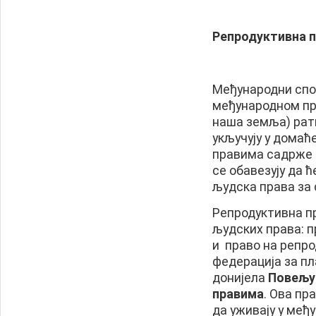
Репродуктивна 
Међународни спо
међународном пра
наша земља) рати
укључују у домаћ
правима садрже 
се обавезују да 
људска права за 
Репродуктивна п
људских права: п
и право на репр
федерација за п
донијела
Повељу
правима
. Ова пр
да уживају у међу