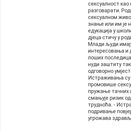
сексуалност као 
разговарати. Род
сексуалном живо
знање или им је 
едукација у школ
дјеца стичу у род
Млади људи имају
интересовања и д
лоших последица.
нуди заштиту так
одговорно умјес
Истраживања су п
промовише сексуа
пружање тачних 
смањује ризик о
трудноћа. - Истр
подривање повје
угрожава здрављ