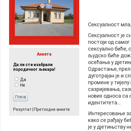
Сексуалност мла
Сексуалност је с
постоји од самог 
сексуално биће, 
Анкета
људско биће дож
осећања у дјетињ
Да ли сте изабрали
Одрастање, прела
породичног љекара!
дуготрајан је и 
Да
промене у тијелу
Не
сазријевања, са
нових односа са 
идентитета...
Резултат
|
Претходне анкете
Интересовање за 
како се рађају бе
је у дјетињству 