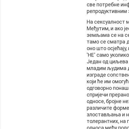
све потребне инф
репродуктивним 
На сексуалност м
Међутим, и ако ј
земљама се на с
тамо се сматра д
оно што осјећају,
'НЕ' само уколико
Један од циљева
младим људима д
изграде сопстве
који ће им омогу
одговорно понаша
спријечи прерано
односе, бројне 
различите форме
злостављања и на
толерантних, на
односа међу пол