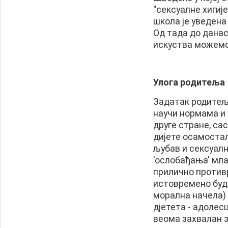
''сексуалне хигије
школа је уведена
Од тада до данас
искуства можемо 
Улога родитеља
Задатак родитеља 
научи нормама и
друге стране, са
дијете осамостал
љубав и сексуалн
'ослобађања' мла
прилично противр
истовремено буду
морална начела) 
дјетета - адолес
веома захвалан з