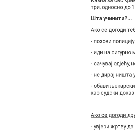
Казна за ово кри
три, односно до 1
Шта учинити?...
Ако се догоди теб
- позови полицију
- иди на сигурно 
- сачувај одјећу, 
- не дирај ништа 
- обави љекарски
као судски доказ
Ако се догоди др
- увјери жртву д