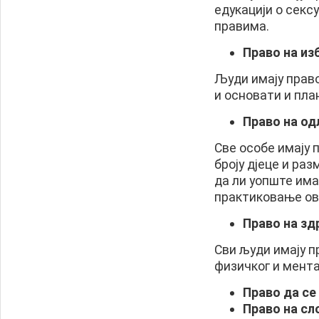
едукацији о секс
правима.
Право на из
Људи имају прав
и основати и пла
Право на од
Све особе имају 
броју дјеце и раз
да ли уопште има
практиковање ов
Право на зд
Сви људи имају п
физичког и мент
Право да се
Право на сл