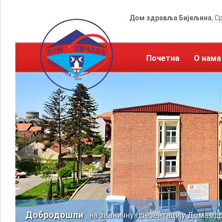
Дом здравља Бијељина
, С
Почетна
О нама
Добродошли
на званичну презентацију Дома зд