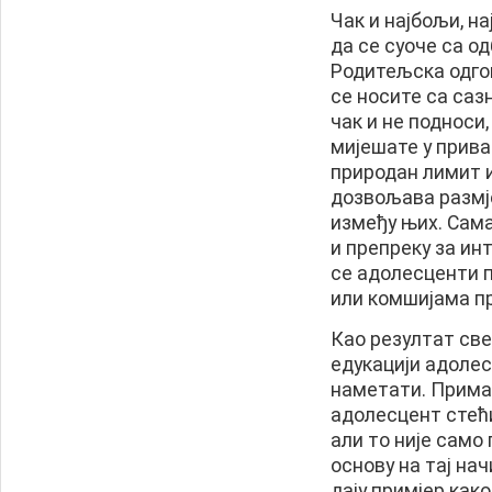
Чак и најбољи, н
да се суоче са о
Родитељска одгов
се носите са саз
чак и не подноси,
мијешате у прива
природан лимит и
дозвољава размј
између њих. Сама
и препреку за инт
се адолесценти п
или комшијама п
Као резултат све
едукацији адолес
наметати. Примар
адолесцент стећи
али то није само
основу на тај на
дају примјер как