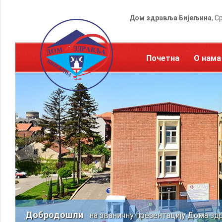
Дом здравља Бијељина
, С
Почетна
О нама
Добродошли
на званичну презентацију Дома зд