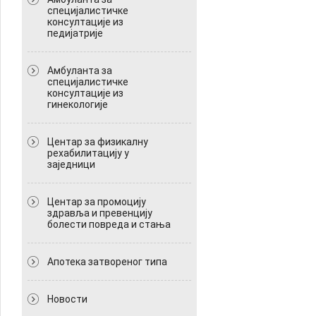
специјалистичке
консултације из
педијатрије
Амбуланта за
специјалистичке
консултације из
гинекологије
Центар за физикалну
рехабилитацију у
заједници
Центар за промоцију
здравља и превенцију
болести повреда и стања
Апотека затвореног типа
Новости