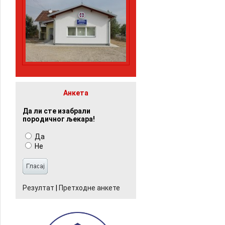
Анкета
Да ли сте изабрали
породичног љекара!
Да
Не
Резултат
|
Претходне анкете