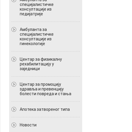
специјалистичке
консултације из
педијатрије
Амбуланта за
специјалистичке
консултације из
гинекологије
Центар за физикалну
рехабилитацију у
заједници
Центар за промоцију
здравља и превенцију
болести повреда и стања
Апотека затвореног типа
Новости