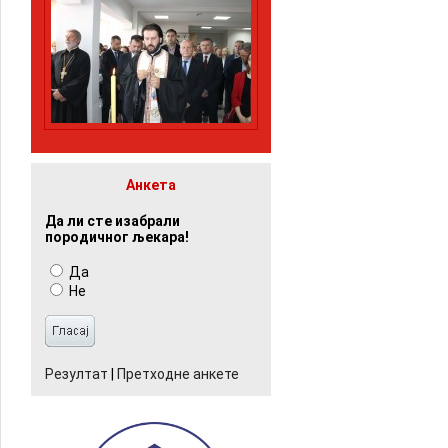
Анкета
Да ли сте изабрали
породичног љекара!
Да
Не
Резултат
|
Претходне анкете