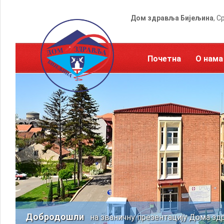
Дом здравља Бијељина
, С
Почетна
О нама
Добродошли
на званичну презентацију Дома зд