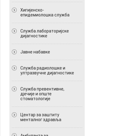
Хигијенско-
епидемиолошка служба
Служба лабораторијске
дијагностике
Јавне набавке
Служба радиолошке и
ултразвучне дијагностике
Служба превентивне,
дјечије и опште
стоматологије
Центар за заштиту
менталног здравља
Амбуланта за