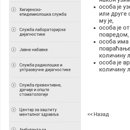
особа је у
Хигијенско-
или друге
епидемиолошка служба
му је,
особа је 
Служба лабораторијске
повредом,
дијагностике
особа има
повраћање,
Јавне набавке
количину л
особа је вр
Служба радиолошке и
количину л
ултразвучне дијагностике
Служба превентивне,
дјечије и опште
стоматологије
Центар за заштиту
<< Назад
менталног здравља
Амбуланта за