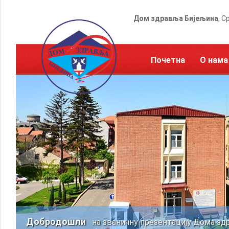
Дом здравља Бијељина
, С
Почетна
О нама
Добродошли
на званичну презентацију Дома зд