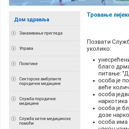
Тровање лијек
Дом здравља
Заказивање прегледа
Позвати Служ
уколико:
Управа
унесрећени 
Политикe
благо дрм
питање: "Д
Секторске амбуланте
особа је п
породичне медицине
веће колич
особа једв
Служба породичне
наркотика 
медицине
особа је б
дозе нарко
Служба хитне медицинске
особа има 
помоћи
након узи