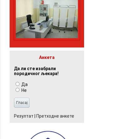
Анкета
Да ли сте изабрали
породичног љекара!
Да
Не
Резултат
|
Претходне анкете