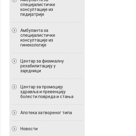
специјалистичке
консултације из
педијатрије
Амбуланта за
специјалистичке
консултације из
гинекологије
Центар за физикалну
рехабилитацију у
заједници
Центар за промоцију
здравља и превенцију
болести повреда и стања
Апотека затвореног типа
Новости